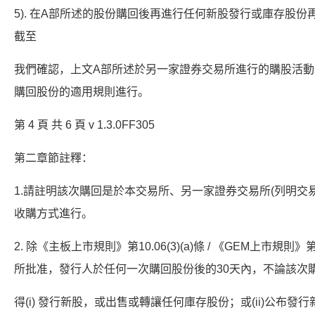
5). 在A部所述的股份購回後再進行任何新股發行或庫存股份再
截至
我們確認，上文A部所述於另一家證券交易所進行的購股活
購回股份的適用規則進行。
第 4 頁 共 6 頁 v 1.3.0FF305
第二章節註釋：
1.請註明該次購回是於本交易所、另一家證券交易所(列明交
收購方式進行。
2. 除《主板上市規則》第10.06(3)(a)條 / 《GEM上市規
所批准，發行人於任何一次購回股份後的30天內，不論該次
得(i) 發行新股，或出售或轉讓任何庫存股份；或(ii)公布