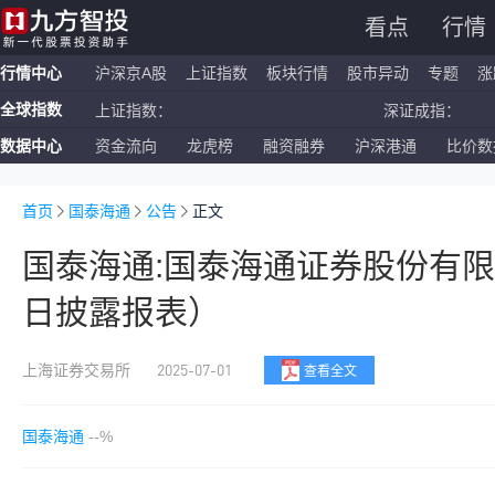
看点
行情
行情中心
沪深京A股
上证指数
板块行情
股市异动
专题
涨
全球指数
上证指数：
深证成指：
数据中心
资金流向
龙虎榜
融资融券
沪深港通
比价数
恒生指数：
国企指数：
纳斯达克ETF：
标普500ETF：
首页
国泰海通
公告
正文
国泰海通:国泰海通证券股份有
日披露报表）
2025-07-01
上海证券交易所
查看全文
国泰海通
--%