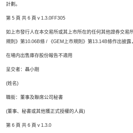
計劃。
第 5 頁 共 6 頁 v 1.3.0FF305
如上市發行人在本交易所或其上市所在的任何其他證券交易
規則》第10.06B條 / 《GEM上市規則》第13.14B條作
在場内出售庫存股份報告不適用
呈交者：聶小剛
(姓名)
職銜：董事及聯席公司秘書
(董事、秘書或其他獲正式授權的人員)
第 6 頁 共 6 頁 v 1.3.0