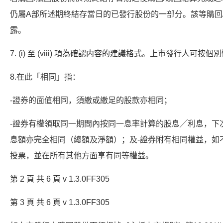
仍屬A部所述期終結存當日的已發行股份的一部分。該等購回
露。
7. (i) 至 (viii) 項為確認内容的建議格式。上市發行人
8.在此「相同」指：
-證券的面值相同，須繳或繳足的股款亦相同；
-證券有權領取同一期間內按同一息率計算的股息╱利息，下
息額亦完全相同（總額及淨額）；及-證券附有相同權益，如
投票，並在所有其他方面享有同等權益。
第 2 頁 共 6 頁 v 1.3.0FF305
第 3 頁 共 6 頁 v 1.3.0FF305