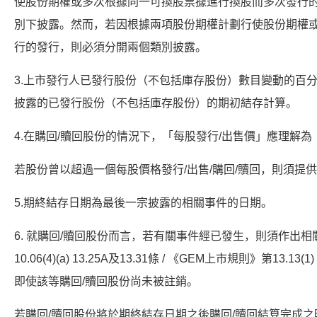
使股份期權或多次根據同一可換股票據進行換股而多次發行
別下披露。然而，若因根據兩項股份期權計劃行使股份期權
行的發行，則必須分開兩個類別披露。
3.上市發行人已發行股份（不包括庫存股份）數目變動的百
披露的已發行股份（不包括庫存股份）的期初結存計算。
4.在購回/贖回股份的情況下，「每股發行/出售價」應理解
若股份曾以超過一個每股價格發行/出售/購回/贖回，則須提
5.期終結存日期為最後一宗披露的相關事件的日期。
6. 就購回/贖回股份而言，若有關事件經已發生，則須作出
10.06(4)(a) 13.25A及13.31條 / 《GEM上市規則》第13.1
即使該等購回/贖回股份尚未被註銷。
若購回/贖回股份將於期終結存日期之後購回/贖回結算完成之