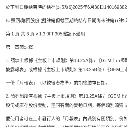
於下列日期結束時的結存(註5及6)2025年6月30日140169382551
B. 贖回/購回股份 (擬註銷但截至期終結存日期尚未註銷) (註5及
第 1 頁 共 6 頁 v 1.3.0FF305確認不適用
第一章節註釋：
1. 請填上根據《主板上市規則》第13.25A條 / 《GEM上市
披露報表」或根據《主板上市規則》第13.25B條 / 《GEM上
一份「月報表」（以較後者為準）的期終結存日期。
2. 請列出所有根據《主板上市規則》第13.25A條 / 《GEM
股份或庫存股份變動，連同有關的變動日期。每個類別須獨
便使用者可在上市發行人的「月報表」內識別有關類別。例