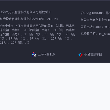
上海九方云智能科技有限公司 版权所有
沪ICP备18014860号-
证券投资咨询机构业务机构许可证：ZX0023
经营证券期货业务许
办公地址：上海市青浦区徐民东路88号1F（北塔、西北裙、
联系电话：400-719-8
东北裙、南裙）、2F（西北裙、南塔）、3F（北、西北裙、
总经理信箱：xht_sh@ne
东北裙、南塔）、5F（南、北）、6F（南、北）、7F（南、
北）、8F（南、北）、9F（南、北）、10F（南、北）、
11F北、12F（南、北）
上海网警110
不良信息举报