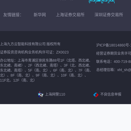
友情链接：
新华网
上海证券交易所
深圳证券交易所
上海九方云智能科技有限公司 版权所有
沪ICP备18014860号-
证券投资咨询机构业务机构许可证：ZX0023
经营证券期货业务许
办公地址：上海市青浦区徐民东路88号1F（北塔、西北裙、
联系电话：400-719-8
东北裙、南裙）、2F（西北裙、南塔）、3F（北、西北裙、
总经理信箱：xht_sh@ne
东北裙、南塔）、5F（南、北）、6F（南、北）、7F（南、
北）、8F（南、北）、9F（南、北）、10F（南、北）、
11F北、12F（南、北）
上海网警110
不良信息举报