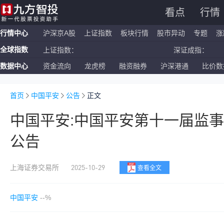
看点
行情
行情中心
沪深京A股
上证指数
板块行情
股市异动
专题
涨
全球指数
上证指数：
深证成指：
数据中心
资金流向
龙虎榜
融资融券
沪深港通
比价数
恒生指数：
国企指数：
纳斯达克ETF：
标普500ETF：
首页
中国平安
公告
正文
中国平安:中国平安第十一届监
公告
2025-10-29
上海证券交易所
查看全文
中国平安
--%