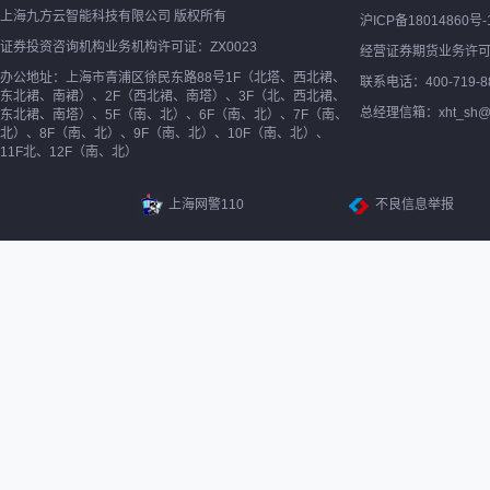
上海九方云智能科技有限公司 版权所有
沪ICP备18014860号-
证券投资咨询机构业务机构许可证：ZX0023
经营证券期货业务许
办公地址：上海市青浦区徐民东路88号1F（北塔、西北裙、
联系电话：400-719-8
东北裙、南裙）、2F（西北裙、南塔）、3F（北、西北裙、
总经理信箱：xht_sh@ne
东北裙、南塔）、5F（南、北）、6F（南、北）、7F（南、
北）、8F（南、北）、9F（南、北）、10F（南、北）、
11F北、12F（南、北）
上海网警110
不良信息举报