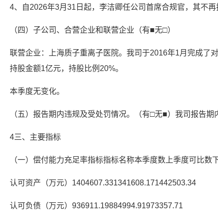
4、自2026年3月31日起，李洁卿任公司首席合规官，其不
（四）子公司、合营企业和联营企业（有■无□）
联营企业：上海质子重离子医院。我司于2016年1月完成了
持股金额1亿元，持股比例20%。
本季度无变化。
（五）报告期内违规及受处罚情况。（有□无■）我司报告期
4三、主要指标
（一）偿付能力充足率指标指标名称本季度数上季度可比数
认可资产（万元）1404607.331341608.171442503.34
认可负债（万元）936911.19884994.91973357.71