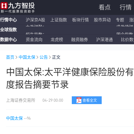
看点
行情
行情中心
沪深京A股
上证指数
板块行情
股市异动
专题
涨
全球指数
恒生指数：
国企指数：
数据中心
资金流向
龙虎榜
融资融券
沪深港通
比价数
纳斯达克ETF：
标普500ETF：
上证指数：
深证成指：
首页
中国太保
公告
正文
中国太保:太平洋健康保险股份
度报告摘要节录
04-29 00:00
上海证券交易所
查看全文
中国太保
--%