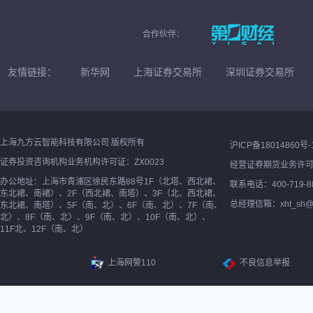
合作伙伴：
友情链接：
新华网
上海证券交易所
深圳证券交易所
上海九方云智能科技有限公司 版权所有
沪ICP备18014860号-
证券投资咨询机构业务机构许可证：ZX0023
经营证券期货业务许
办公地址：上海市青浦区徐民东路88号1F（北塔、西北裙、
联系电话：400-719-8
东北裙、南裙）、2F（西北裙、南塔）、3F（北、西北裙、
总经理信箱：xht_sh@ne
东北裙、南塔）、5F（南、北）、6F（南、北）、7F（南、
北）、8F（南、北）、9F（南、北）、10F（南、北）、
11F北、12F（南、北）
上海网警110
不良信息举报