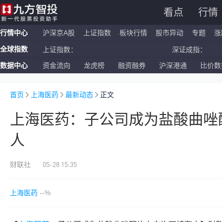
看点
行情
行情中心
沪深京A股
上证指数
板块行情
股市异动
专题
涨
全球指数
上证指数：
深证成指：
数据中心
资金流向
龙虎榜
融资融券
沪深港通
比价数
恒生指数：
国企指数：
纳斯达克ETF：
标普500ETF：
首页
上海医药
最新动态
正文
上海医药：子公司成为盐酸曲唑
人
05-28 15:35
财联社
上海医药
--%