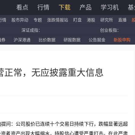
看点
行情
下载
产品
学习机
基
行情
股市异动
专题
涨跌情报站
盯盘
港股
研究所
直播
深证成指：
创业板指：
融券
沪深港通
比价数据
研报数据
公告掘金
新股申购
国企指数：
红筹指数：
标普500ETF：
道琼斯ETF：
营正常，无应披露重大信息
615)提问：公司股价已连续十个交易日持续下行，跌幅显著远超
投资者资产出现大幅缩水，持股信心遭受严重打击。在此严肃