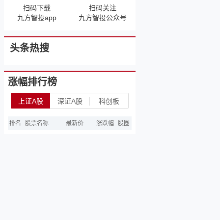
扫码下载
扫码关注
九方智投app
九方智投公众号
头条热搜
涨幅排行榜
上证A股
深证A股
科创板
排名
股票名称
最新价
涨跌幅
股圈