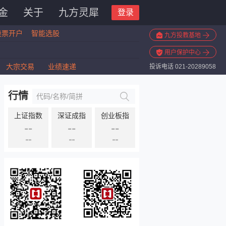
金
关于
九方灵犀
登录
股票开户
智能选股
九方投教基地
用户保护中心
大宗交易
业绩速递
投诉电话 021-20289058
行情
上证指数
深证成指
创业板指
--
--
--
--
--
--