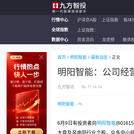
行情中心
沪深京A股
上证指数
板块
全球指数
上证指数：
数据中心
资金流向
龙虎榜
融资
恒生指数：
纳斯达克ETF：
首页
明阳智能
最新动态
正文
明阳智能：公司经
06-11 14:16
九方智讯
明阳智能
--%
6月9日有投资者向
明阳智能
(601
大盘及风电同行业个股，众多中小