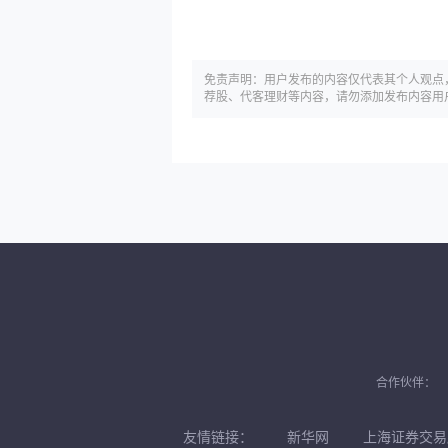
免责声明：用户发布的内容仅代表其个人观点
荐股、代客理财等内容，请勿添加发布内容用
合作伙伴：
友情链接：
新华网
上海证券交易