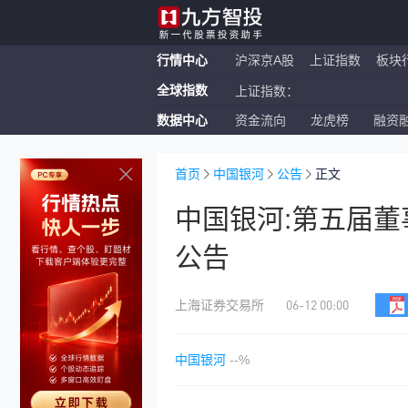
行情中心
沪深京A股
上证指数
板块
全球指数
上证指数：
数据中心
资金流向
龙虎榜
融资
恒生指数：
纳斯达克ETF：
首页
中国银河
公告
正文
中国银河:第五届
公告
06-12 00:00
上海证券交易所
中国银河
--%