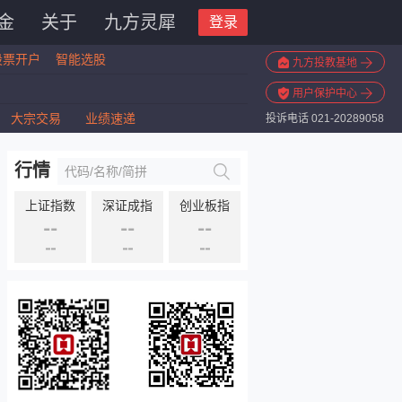
金
关于
九方灵犀
登录
股票开户
智能选股
九方投教基地
用户保护中心
大宗交易
业绩速递
投诉电话 021-20289058
行情
上证指数
深证成指
创业板指
--
--
--
--
--
--