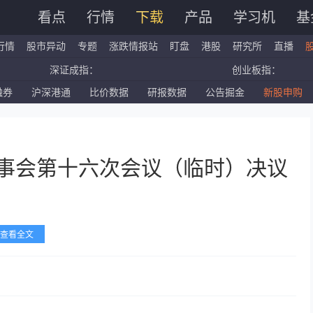
看点
行情
下载
产品
学习机
基
行情
股市异动
专题
涨跌情报站
盯盘
港股
研究所
直播
深证成指：
创业板指：
融券
沪深港通
比价数据
研报数据
公告掘金
新股申购
国企指数：
红筹指数：
标普500ETF：
道琼斯ETF：
董事会第十六次会议（临时）决议
查看全文