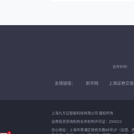
合作伙伴：
友情链接：
新华网
上海证券交易
上海九方云智能科技有限公司 版权所有
证券投资咨询机构业务机构许可证：ZX0023
办公地址：上海市青浦区徐民东路88号1F（北塔、
×