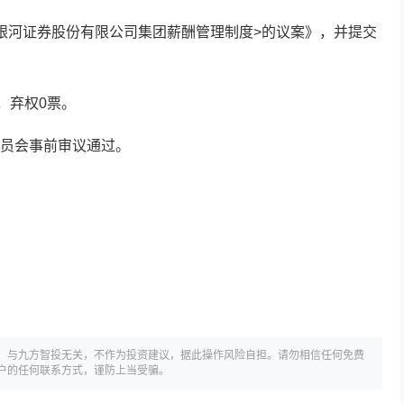
银河证券股份有限公司集团薪酬管理制度>的议案》，并提交
，弃权0票。
员会事前审议通过。
，与九方智投无关，不作为投资建议，据此操作风险自担。请勿相信任何免费
户的任何联系方式，谨防上当受骗。