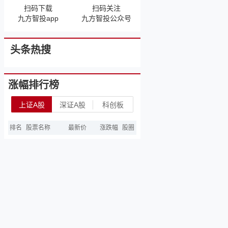
扫码下载
扫码关注
九方智投app
九方智投公众号
头条热搜
涨幅排行榜
上证A股
深证A股
科创板
排名
股票名称
最新价
涨跌幅
股圈