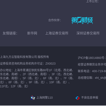
上市公司：
合作伙伴：
友情链接：
新华网
上海证券交易所
深圳证券交易所
上海九方云智能科技有限公司 版权所有
沪ICP备18014860号-
证券投资咨询机构业务机构许可证：ZX0023
经营证券期货业务许
办公地址：上海市青浦区徐民东路88号1F（北塔、西北裙、
联系电话：400-719-8
东北裙、南裙）、2F（西北裙、南塔）、3F（北、西北裙、
总经理信箱：xht_sh@ne
东北裙、南塔）、5F（南、北）、6F（南、北）、7F（南、
北）、8F（南、北）、9F（南、北）、10F（南、北）、
11F北、12F（南、北）
上海网警110
不良信息举报