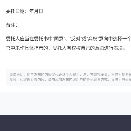
委托日期：年月日
备注：
委托人应当在委托书中“同意”、“反对”或“弃权”意向中选择一
书中未作具体指示的，受托人有权按自己的意愿进行表决。
免责声明：用户发布的内容仅代表其个人观点，与九方智投无关，不作为投资
荐股、代客理财等内容，请勿添加发布内容用户的任何联系方式，谨防上当受