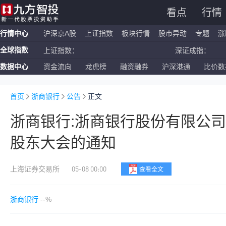
看点
行情
行情中心
沪深京A股
上证指数
板块行情
股市异动
专题
涨
全球指数
上证指数：
深证成指：
数据中心
资金流向
龙虎榜
融资融券
沪深港通
比价数
恒生指数：
国企指数：
纳斯达克ETF：
标普500ETF：
首页
浙商银行
公告
正文
浙商银行:浙商银行股份有限公司
股东大会的通知
05-08 00:00
上海证券交易所
查看全文
浙商银行
--%