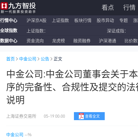
看点
行情
行情中心
沪深京A股
上证指数
板块行情
股市异动
专题
涨
全球指数
上证指数：
深证成指：
数据中心
资金流向
龙虎榜
融资融券
沪深港通
比价数
恒生指数：
国企指数：
纳斯达克ETF：
标普500ETF：
首页
中金公司
公告
正文
中金公司:中金公司董事会关于
序的完备性、合规性及提交的法
说明
05-19 00:00
上海证券交易所
查看全文
中金公司
--%