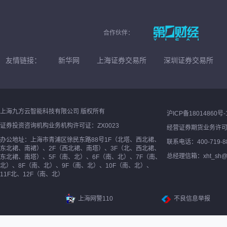
合作伙伴：
友情链接：
新华网
上海证券交易所
深圳证券交易所
上海九方云智能科技有限公司 版权所有
沪ICP备18014860号-
证券投资咨询机构业务机构许可证：ZX0023
经营证券期货业务许
办公地址：上海市青浦区徐民东路88号1F（北塔、西北裙、
联系电话：400-719-8
东北裙、南裙）、2F（西北裙、南塔）、3F（北、西北裙、
总经理信箱：xht_sh@ne
东北裙、南塔）、5F（南、北）、6F（南、北）、7F（南、
北）、8F（南、北）、9F（南、北）、10F（南、北）、
11F北、12F（南、北）
上海网警110
不良信息举报