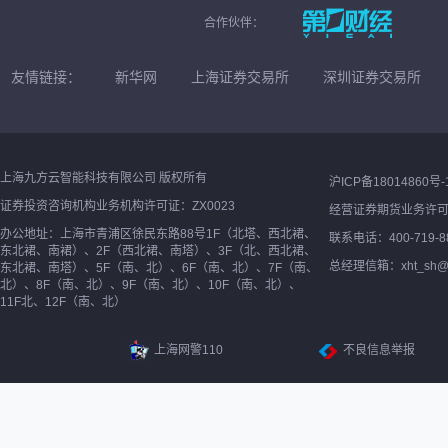
合作伙伴：
友情链接：
新华网
上海证券交易所
深圳证券交易所
上海九方云智能科技有限公司 版权所有
沪ICP备18014860号-
证券投资咨询机构业务机构许可证：ZX0023
经营证券期货业务许
办公地址：上海市青浦区徐民东路88号1F（北塔、西北裙、
联系电话：400-719-8
东北裙、南裙）、2F（西北裙、南塔）、3F（北、西北裙、
总经理信箱：xht_sh@ne
东北裙、南塔）、5F（南、北）、6F（南、北）、7F（南、
北）、8F（南、北）、9F（南、北）、10F（南、北）、
11F北、12F（南、北）
上海网警110
不良信息举报