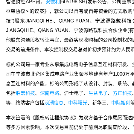
智通财经APP讯，
安德利
(605198.SH)发布公告，公司
框架协议> 的议案》，就公司以自有或自筹资金的方式收购
技”)股东JIANGQI HE、QIANG YUAN、宁波源路
JIANGQI HE、QIANG YUAN、宁波源路载科技合伙企
他股东沟通股权转让事宜，最终实现收购标的公司控制权的
交易的前提条件。本次控制权交易总对价初步预计约为人民币6
标的公司是一家专业从事
集成电路
电子
信息互连材料研发、
司在宁波市北仑区
集成电路
产业集聚基地建有年产1,000万
息互连材料的产能，标的公司形成了从设计、封装、系统、
包括
胜宏科技
、
深南电路
、沪士
电子
、
生益电子
、
方正科技
等，终端客户包括
浪潮信息
、
中科曙光
、新华三、
中际旭创
本次签署的《股权转让框架协议》为双方基于合作意愿而达
等多方因素影响，本次交易目前仍处于前期尽职调查阶段，