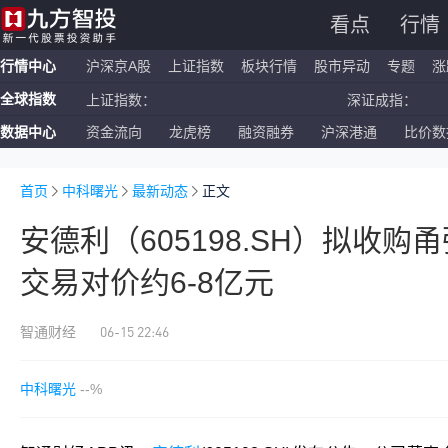
看点
行情
行情中心
沪深京A股
上证指数
板块行情
股市异动
专题
涨
全球指数
上证指数：
深证成指：
数据中心
资金流向
龙虎榜
融资融券
沪深港通
比价数
恒生指数：
国企指数：
纳斯达克ETF：
标普500ETF：
首页
中科曙光
最新动态
正文
安德利（605198.SH）拟收购
交易对价约6-8亿元
06-15 22:46
智通财经
中科曙光
--%