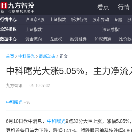
看点
行情
行情中心
沪深京A股
上证指数
板块行情
股市异动
专题
涨
全球指数
上证指数：
深证成指：
数据中心
资金流向
龙虎榜
融资融券
沪深港通
比价数
恒生指数：
国企指数：
纳斯达克ETF：
标普500ETF：
首页
中科曙光
最新动态
正文
中科曙光大涨5.05%，主力净流入
06-10 09:32
九方智讯
中科曙光
--%
6月10日盘中消息，
中科曙光
9点32分大幅上涨，涨幅5.05
算机设备目前为下跌，跌幅0.41%，领跌股雷神科技跌幅4.8