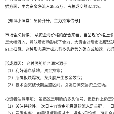
据方面，主力资金净流入3855万，占总成交额8.11%。
【知识小课堂：量价齐升，主力抢筹信号】
市场含义解读： 从资金与价格的配合来看，当呈现“价格上涨
是大幅流入，意味着市场形成了合力，大资金对后市态度坚
向上扫货。这种形态通常标志着多头趋势的确立或加速，市
形成原因： 这种强势组合通常源于
（1）利好消息落地，资金抢筹；
（2）所属板块爆发，龙头股产生吸金效应；
（3）技术面突破长期盘整区间，引发右侧交易资金进场。
投资者注意事项： 虽然这是明确的多头信号，但操作上仍需
（1）关注持续性： 次日主力资金能否继续流入是关键，一
（2）看乖离率： 如果短期涨幅过大，远离5日均线，可能会