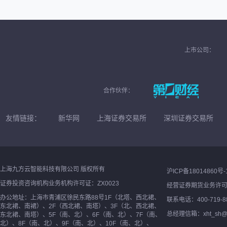
上市公司：
合作伙伴：
友情链接：
新华网
上海证券交易所
深圳证券交易所
上海九方云智能科技有限公司 版权所有
沪ICP备18014860号-
证券投资咨询机构业务机构许可证：ZX0023
经营证券期货业务许
办公地址：上海市青浦区徐民东路88号1F（北塔、西北裙、
联系电话：400-719-8
东北裙、南裙）、2F（西北裙、南塔）、3F（北、西北裙、
总经理信箱：xht_sh@ne
东北裙、南塔）、5F（南、北）、6F（南、北）、7F（南、
北）、8F（南、北）、9F（南、北）、10F（南、北）、