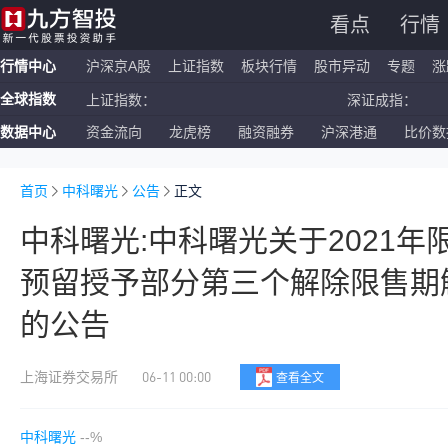
看点
行情
行情中心
沪深京A股
上证指数
板块行情
股市异动
专题
涨
全球指数
上证指数：
深证成指：
数据中心
资金流向
龙虎榜
融资融券
沪深港通
比价数
恒生指数：
国企指数：
纳斯达克ETF：
标普500ETF：
首页
中科曙光
公告
正文
中科曙光:中科曙光关于2021
预留授予部分第三个解除限售期
的公告
06-11 00:00
上海证券交易所
查看全文
中科曙光
--%