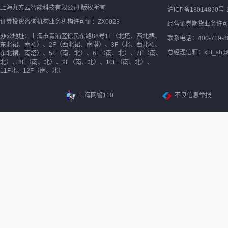
上海九方云智能科技有限公司 版权所有
沪ICP备18014860号-
证券投资咨询机构业务机构许可证：ZX0023
经营证券期货业务许
办公地址：上海市青浦区徐民东路88号1F（北塔、西北裙、
联系电话：400-719-8
东北裙、南裙）、2F（西北裙、南塔）、3F（北、西北裙、
总经理信箱：xht_sh@ne
东北裙、南塔）、5F（南、北）、6F（南、北）、7F（南、
北）、8F（南、北）、9F（南、北）、10F（南、北）、
11F北、12F（南、北）
上海网警110
不良信息举报