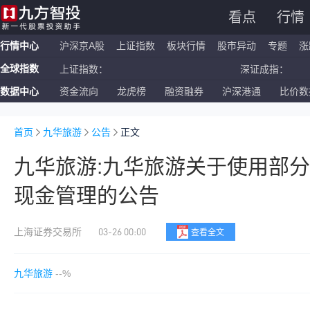
看点
行情
行情中心
沪深京A股
上证指数
板块行情
股市异动
专题
涨
全球指数
上证指数：
深证成指：
数据中心
资金流向
龙虎榜
融资融券
沪深港通
比价数
恒生指数：
国企指数：
纳斯达克ETF：
标普500ETF：
首页
九华旅游
公告
正文
九华旅游:九华旅游关于使用部
现金管理的公告
03-26 00:00
上海证券交易所
查看全文
九华旅游
--%