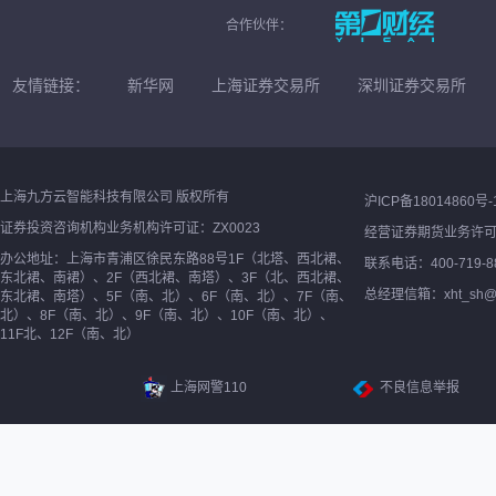
合作伙伴：
友情链接：
新华网
上海证券交易所
深圳证券交易所
上海九方云智能科技有限公司 版权所有
沪ICP备18014860号-
证券投资咨询机构业务机构许可证：ZX0023
经营证券期货业务许
办公地址：上海市青浦区徐民东路88号1F（北塔、西北裙、
联系电话：400-719-8
东北裙、南裙）、2F（西北裙、南塔）、3F（北、西北裙、
总经理信箱：xht_sh@ne
东北裙、南塔）、5F（南、北）、6F（南、北）、7F（南、
北）、8F（南、北）、9F（南、北）、10F（南、北）、
11F北、12F（南、北）
上海网警110
不良信息举报