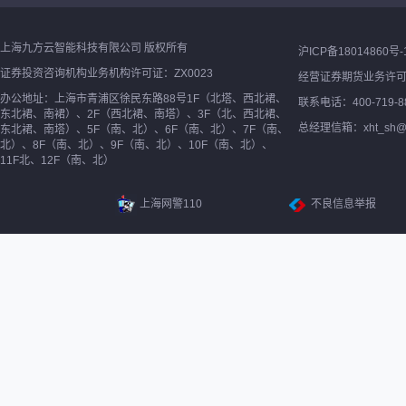
上海九方云智能科技有限公司 版权所有
沪ICP备18014860号-
证券投资咨询机构业务机构许可证：ZX0023
经营证券期货业务许
办公地址：上海市青浦区徐民东路88号1F（北塔、西北裙、
联系电话：400-719-8
东北裙、南裙）、2F（西北裙、南塔）、3F（北、西北裙、
总经理信箱：xht_sh@ne
东北裙、南塔）、5F（南、北）、6F（南、北）、7F（南、
北）、8F（南、北）、9F（南、北）、10F（南、北）、
11F北、12F（南、北）
上海网警110
不良信息举报