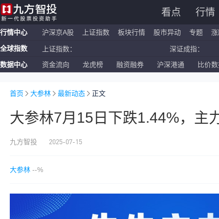
看点
行情
行情中心
沪深京A股
上证指数
板块行情
股市异动
专题
涨
全球指数
上证指数：
深证成指：
数据中心
资金流向
龙虎榜
融资融券
沪深港通
比价数
恒生指数：
国企指数：
纳斯达克ETF：
标普500ETF：
首页
大参林
最新动态
正文
大参林7月15日下跌1.44%，
2025-07-15
九方智投
大参林
--%