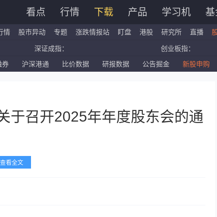
看点
行情
下载
产品
学习机
基
行情
股市异动
专题
涨跌情报站
盯盘
港股
研究所
直播
深证成指：
创业板指：
融券
沪深港通
比价数据
研报数据
公告掘金
新股申购
国企指数：
红筹指数：
标普500ETF：
道琼斯ETF：
关于召开2025年年度股东会的通
查看全文