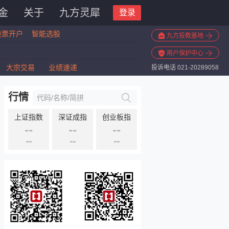
金
关于
九方灵犀
登录
股票开户
智能选股
九方投教基地
用户保护中心
大宗交易
业绩速递
投诉电话 021-20289058
行情
上证指数
深证成指
创业板指
--
--
--
--
--
--