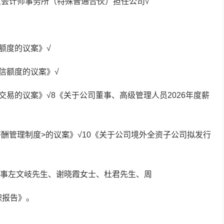
汇会计师事务所（特殊普通合伙）担任公司√
保额度的议案》√
授信额度的议案》√
联交易的议案》√8《关于公司董事、高级管理人员2026年度薪
薪酬管理制度>的议案》√10《关于公司境外全资子公司拟发行
事左文岐先生、谢晓霞女士、杜君先生、周
职报告》。