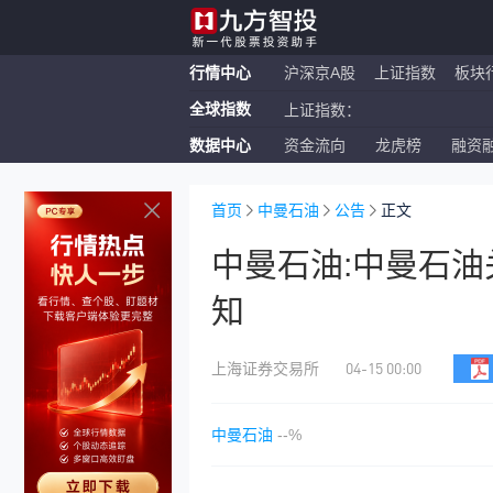
行情中心
沪深京A股
上证指数
板块
全球指数
上证指数：
数据中心
资金流向
龙虎榜
融资
恒生指数：
纳斯达克ETF：
首页
中曼石油
公告
正文
中曼石油:中曼石油
知
04-15 00:00
上海证券交易所
中曼石油
--%