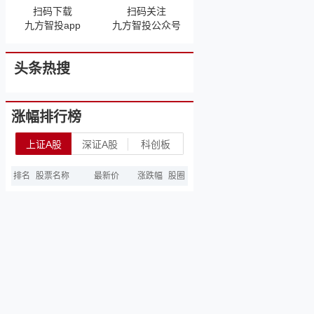
扫码下载
扫码关注
九方智投app
九方智投公众号
头条热搜
涨幅排行榜
上证A股
深证A股
科创板
排名
股票名称
最新价
涨跌幅
股圈