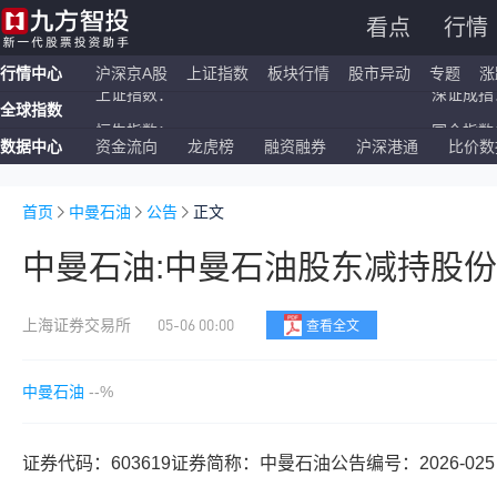
看点
行情
行情中心
沪深京A股
上证指数
板块行情
股市异动
专题
涨
全球指数
恒生指数：
国企指数：
数据中心
资金流向
龙虎榜
融资融券
沪深港通
比价数
纳斯达克ETF：
标普500ETF：
上证指数：
深证成指：
首页
中曼石油
公告
正文
中曼石油:中曼石油股东减持股
05-06 00:00
上海证券交易所
查看全文
中曼石油
--%
证券代码：603619证券简称：中曼石油公告编号：2026-025