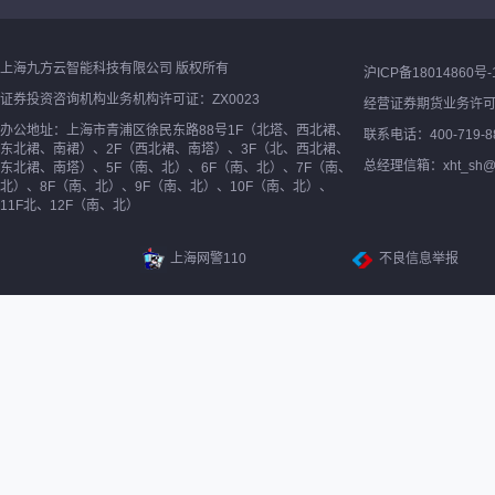
上海九方云智能科技有限公司 版权所有
沪ICP备18014860号-
证券投资咨询机构业务机构许可证：ZX0023
经营证券期货业务许
办公地址：上海市青浦区徐民东路88号1F（北塔、西北裙、
联系电话：400-719-8
东北裙、南裙）、2F（西北裙、南塔）、3F（北、西北裙、
总经理信箱：xht_sh@ne
东北裙、南塔）、5F（南、北）、6F（南、北）、7F（南、
北）、8F（南、北）、9F（南、北）、10F（南、北）、
11F北、12F（南、北）
上海网警110
不良信息举报