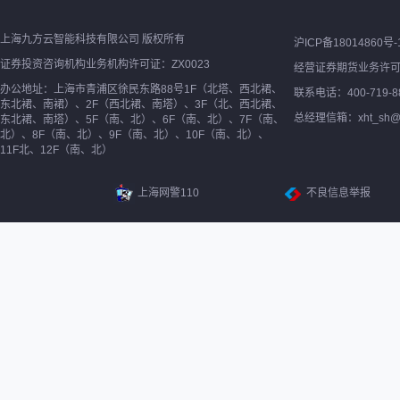
上海九方云智能科技有限公司 版权所有
沪ICP备18014860号-
证券投资咨询机构业务机构许可证：ZX0023
经营证券期货业务许
办公地址：上海市青浦区徐民东路88号1F（北塔、西北裙、
联系电话：400-719-8
东北裙、南裙）、2F（西北裙、南塔）、3F（北、西北裙、
总经理信箱：xht_sh@ne
东北裙、南塔）、5F（南、北）、6F（南、北）、7F（南、
北）、8F（南、北）、9F（南、北）、10F（南、北）、
11F北、12F（南、北）
上海网警110
不良信息举报