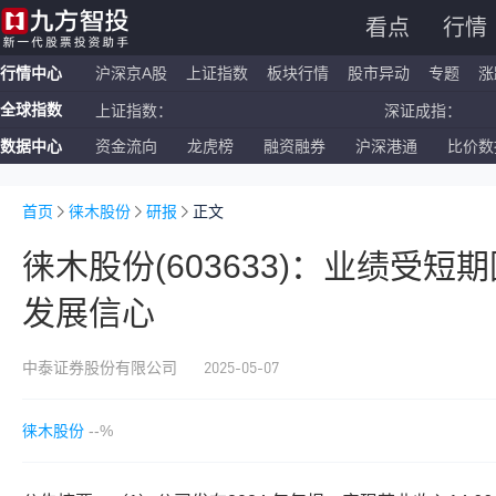
看点
行情
行情中心
沪深京A股
上证指数
板块行情
股市异动
专题
涨
全球指数
上证指数：
深证成指：
数据中心
资金流向
龙虎榜
融资融券
沪深港通
比价数
恒生指数：
国企指数：
纳斯达克ETF：
标普500ETF：
首页
徕木股份
研报
正文
徕木股份(603633)：业绩受短
发展信心
2025-05-07
中泰证券股份有限公司
徕木股份
--%