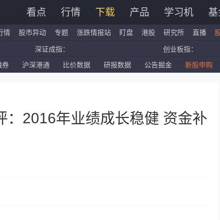
看点
行情
下载
产品
学习机
基
行情
股市异动
专题
涨跌情报站
盯盘
港股
研究所
直播
深证成指：
创业板指：
融券
沪深港通
比价数据
研报数据
公告掘金
新股申购
国企指数：
红筹指数：
标普500ETF：
道琼斯ETF：
)点评：2016年业绩成长稳健 资金补