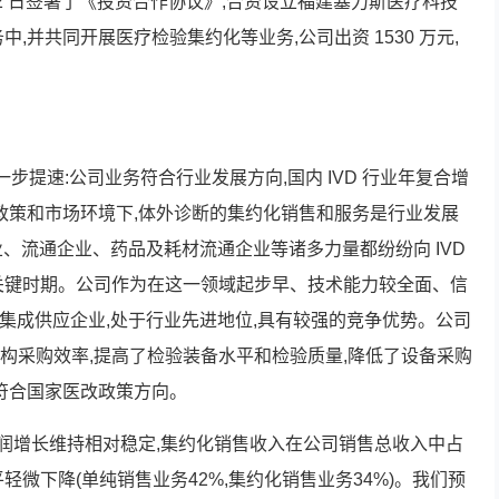
月 22 日签署了《投资合作协议》,合资设立福建塞力斯医疗科技
,并共同开展医疗检验集约化等业务,公司出资 1530 万元,
一步提速:公司业务符合行业发展方向,国内 IVD 行业年复合增
前政策和市场环境下,体外诊断的集约化销售和服务是行业发展
企业、流通企业、药品及耗材流通企业等诸多力量都纷纷向 IVD
关键时期。公司作为在这一领域起步早、技术能力较全面、信
 集成供应企业,处于行业先进地位,具有较强的竞争优势。公司
构采购效率,提高了检验装备水平和检验质量,降低了设备采购
,符合国家医改政策方向。
和利润增长维持相对稳定,集约化销售收入在公司销售总收入中占
轻微下降(单纯销售业务42%,集约化销售业务34%)。我们预