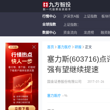
行情中心
沪深京A股
上证指数
板块
全球指数
上证指数：
数据中心
资金流向
龙虎榜
融资
恒生指数：
纳斯达克ETF：
首页
塞力医疗
研报
正文
塞力斯(603716
强有望继续提速
2017-01-26
国金证券股份有限公司
塞力医疗
--%