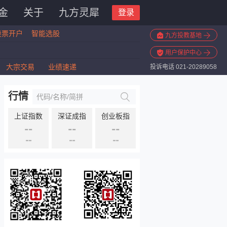
金
关于
九方灵犀
登录
股票开户
智能选股
九方投教基地
用户保护中心
大宗交易
业绩速递
投诉电话 021-20289058
行情
上证指数
深证成指
创业板指
--
--
--
--
--
--