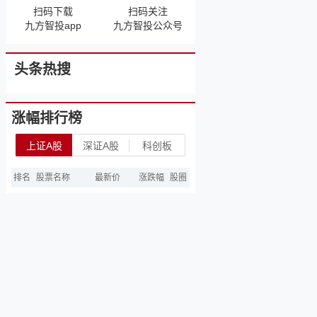
扫码下载
扫码关注
九方智投app
九方智投公众号
头条热搜
涨幅排行榜
上证A股
深证A股
科创板
排名
股票名称
最新价
涨跌幅
股圈