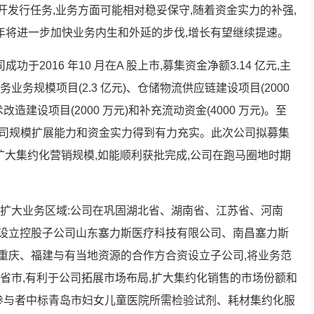
和非公开发行任务,业务方面可能相对稳妥保守,随着资金实力的补强,
 年将进一步加快业务内生和外延的步伐,增长有望继续提速。
于2016 年10 月在A 股上市,募集资金净额3.14 亿元,主
务规模项目(2.3 亿元)、仓储物流供应链建设项目(2000
建设项目(2000 万元)和补充流动资金(4000 万元)。至
5%,公司规模扩展能力和资金实力得到有力充实。此次公司拟募集
继续扩大集约化营销规模,如能顺利获批完成,公司在跑马圈地时期
扩大业务区域:公司在巩固湖北省、湖南省、江苏省、河南
 年设立控股子公司山东塞力斯医疗科技有限公司、南昌塞力斯
又在重庆、福建与有当地资源的合作方合资设立子公司,将业务范
省市,有利于公司拓展市场布局,扩大集约化销售的市场份额和
合体参与者中标青岛市妇女儿童医院所需检验试剂、耗材集约化服