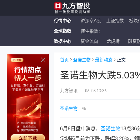
行情中心
沪深京A股
上证指数
板块
全球指数
恒生指数：
数据中心
资金流向
龙虎榜
融资
纳斯达克ETF：
上证指数：
首页
圣诺生物
最新动态
正文
圣诺生物大跌5.03
06-08 13:36
九方智讯
圣诺生物
--%
6月8日盘中消息，
圣诺生物
13点3
学制药目前为下跌，跌幅3.20%，领