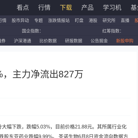
看点
行情
下载
产品
学习机
基
行情
股市异动
专题
涨跌情报站
盯盘
港股
研究所
直播
国企指数：
红筹指数：
融券
沪深港通
比价数据
研报数据
公告掘金
新股申购
标普500ETF：
道琼斯ETF：
深证成指：
创业板指：
%，主力净流出827万
6分大幅下跌，跌幅5.03%，目前价格21.88元。其所属行业化
跌股东亚药业跌幅9.99%。
圣诺生物
6月8日资金流向数据方