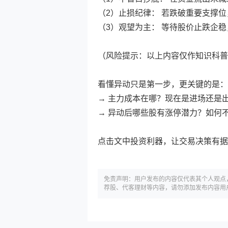
（2）止损纪律： 若跌破重要支撑
（3）观望为主： 等待股价止跌企
（风险提示：以上内容仅作知识科普
看懂异动只是第一步，更关键的是：
→ 主力成本在哪？现在是进场还是
→ 异动后哪些股有涨停潜力？如何
点击文中投资利器，让交易决策有据
免责声明：用户发布的内容仅代表其个人观点
荐股、代客理财等内容，请勿添加发布内容用