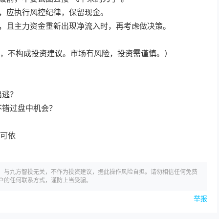
位，应执行风控纪律，保留现金。
稳，且主力资金重新出现净流入时，再考虑做决策。
，不构成投资建议。市场有风险，投资需谨慎。）
出逃？
不错过盘中机会？
可依
，与九方智投无关，不作为投资建议，据此操作风险自担。请勿相信任何免费
户的任何联系方式，谨防上当受骗。
举报