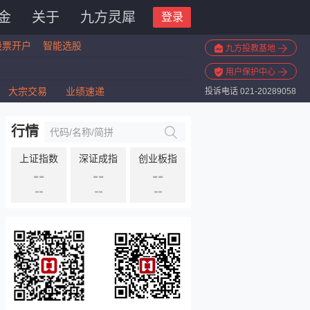
金
关于
九方灵犀
登录
股票开户
智能选股
九方投教基地
用户保护中心
大宗交易
业绩速递
投诉电话 021-20289058
行情
上证指数
深证成指
创业板指
--
--
--
--
--
--