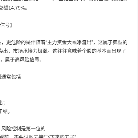
额14.79%。
信号】
跌，更危险的是伴随着“主力资金大幅净流出”，这属于典型的
决卖出，市场承接力极弱。这往往意味着个股的基本面出现了
，属于高风险信号。
因通常包括
；
出；
了结。
，风险控制是第一位的
缓前，不要试图去接“飞下来的刀子”。