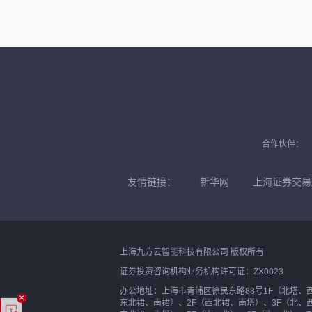
合作伙伴：
友情链接：
新华网
上海证券交易
上海九方云智能科技有限公司 版权所有
证券投资咨询机构业务机构许可证：ZX0023
办公地址：上海市青浦区徐民东路88号1F（北塔、
×
东北裙、南裙）、2F（西北裙、南塔）、3F（北、