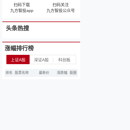
扫码下载
扫码关注
九方智投app
九方智投公众号
头条热搜
涨幅排行榜
上证A股
深证A股
科创板
排名
股票名称
最新价
涨跌幅
股圈