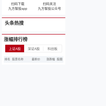
扫码下载
扫码关注
九方智投app
九方智投公众号
头条热搜
涨幅排行榜
上证A股
深证A股
科创板
排名
股票名称
最新价
涨跌幅
股圈