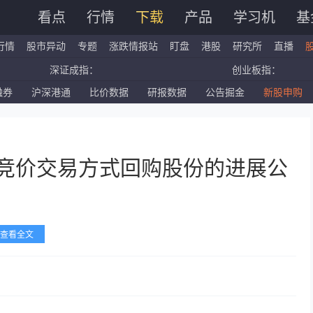
看点
行情
下载
产品
学习机
基
行情
股市异动
专题
涨跌情报站
盯盘
港股
研究所
直播
深证成指：
创业
国企指数：
红筹
融券
沪深港通
比价数据
研报数据
公告掘金
新股申购
标普500ETF：
道琼
深证成指：
创业
中竞价交易方式回购股份的进展公
查看全文