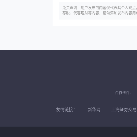
免责声明：用户发布的内容仅代表其个人观点
荐股、代客理财等内容，请勿添加发布内容用
合作伙伴：
友情链接：
新华网
上海证券交易