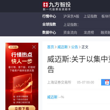
行情中心
沪深京A股
上证指数
板块
上证指数：
全球指数
恒生指数：
数据中心
资金流向
龙虎榜
融资
纳斯达克ETF：
上证指数：
首页
威迈斯
公告
正文
威迈斯:关于以集
告
05-07 00:00
上海证券交易所
威迈斯
--%