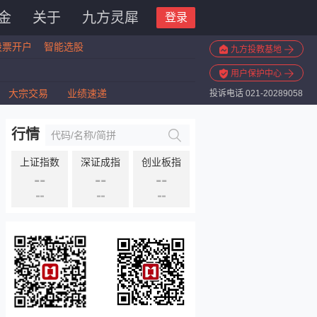
金
关于
九方灵犀
登录
股票开户
智能选股
九方投教基地
板指：
用户保护中心
指数：
大宗交易
业绩速递
投诉电话 021-20289058
斯ETF：
板指：
行情
上证指数
深证成指
创业板指
--
--
--
--
--
--