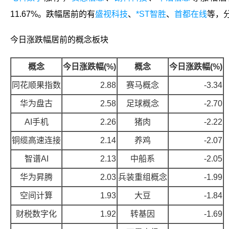
11.67%。跌幅居前的有
盛视科技
、
*ST智胜
、
首都在线
等，分
今日涨跌幅居前的概念板块
概念
今日涨跌幅(%)
概念
今日涨跌幅(%)
同花顺果指数
2.88
赛马概念
-3.34
华为盘古
2.58
足球概念
-2.70
AI手机
2.26
猪肉
-2.22
铜缆高速连接
2.14
养鸡
-2.07
智谱AI
2.13
中船系
-2.05
华为昇腾
2.03
兵装重组概念
-1.99
空间计算
1.93
大豆
-1.84
财税数字化
1.92
转基因
-1.69