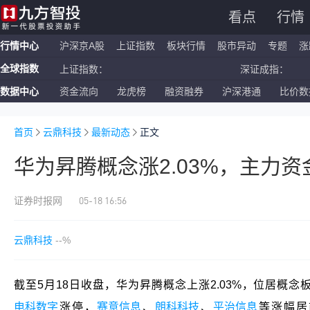
看点
行情
行情中心
沪深京A股
上证指数
板块行情
股市异动
专题
涨
全球指数
上证指数：
深证成指：
数据中心
资金流向
龙虎榜
融资融券
沪深港通
比价数
恒生指数：
国企指数：
纳斯达克ETF：
标普500ETF：
首页
云鼎科技
最新动态
正文
华为昇腾概念涨2.03%，主力资
05-18 16:56
证券时报网
云鼎科技
--%
截至5月18日收盘，华为昇腾概念上涨2.03%，位居概念
电科数字
涨停，
赛意信息
、
朗科科技
、
平治信息
等涨幅居前