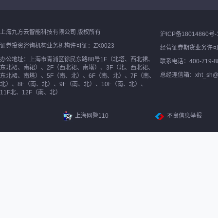
上海九方云智能科技有限公司 版权所有
沪ICP备18014860号-
证券投资咨询机构业务机构许可证：ZX0023
经营证券期货业务许
办公地址：上海市青浦区徐民东路88号1F（北塔、西北裙、
联系电话：400-719-8
东北裙、南裙）、2F（西北裙、南塔）、3F（北、西北裙、
总经理信箱：xht_sh@ne
东北裙、南塔）、5F（南、北）、6F（南、北）、7F（南、
北）、8F（南、北）、9F（南、北）、10F（南、北）、
11F北、12F（南、北）
上海网警110
不良信息举报