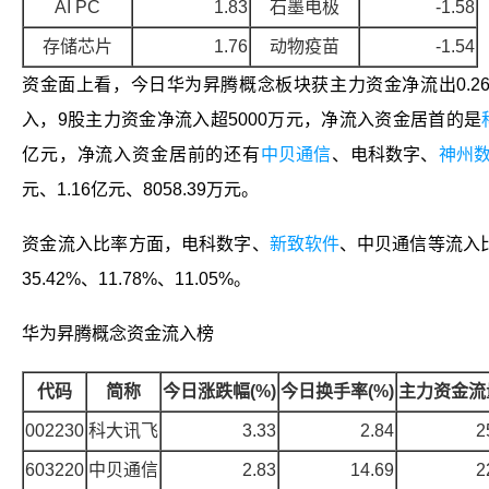
AI PC
1.83
石墨电极
-1.58
存储芯片
1.76
动物疫苗
-1.54
资金面上看，今日华为昇腾概念板块获主力资金净流出0.2
入，9股主力资金净流入超5000万元，净流入资金居首的是
亿元，净流入资金居前的还有
中贝通信
、
电科数字
、
神州
元、1.16亿元、8058.39万元。
资金流入比率方面，
电科数字
、
新致软件
、
中贝通信
等流入
35.42%、11.78%、11.05%。
华为昇腾概念资金流入榜
代码
简称
今日涨跌幅(%)
今日换手率(%)
主力资金流量
002230
科大讯飞
3.33
2.84
2
603220
中贝通信
2.83
14.69
2