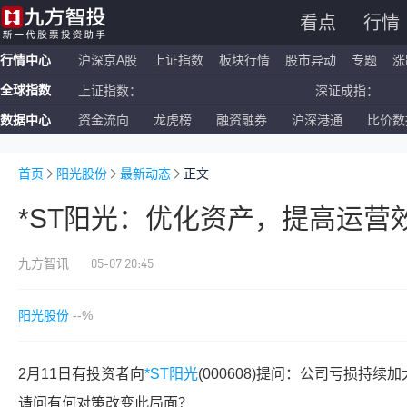
看点
行情
行情中心
沪深京A股
上证指数
板块行情
股市异动
专题
涨
全球指数
上证指数：
深证成指：
数据中心
资金流向
龙虎榜
融资融券
沪深港通
比价数
恒生指数：
国企指数：
纳斯达克ETF：
标普500ETF：
首页
阳光股份
最新动态
正文
*ST阳光：优化资产，提高运营
05-07 20:45
九方智讯
阳光股份
--%
2月11日有投资者向
*ST阳光
(000608)提问：公司亏损持
请问有何对策改变此局面？