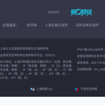
合作伙伴：
友情链接：
新华网
上海证券交易所
深圳证券交易所
上海九方云智能科技有限公司 版权所有
沪ICP备18014860号-
证券投资咨询机构业务机构许可证：ZX0023
经营证券期货业务许
办公地址：上海市青浦区徐民东路88号1F（北塔、西北裙、
联系电话：400-719-8
东北裙、南裙）、2F（西北裙、南塔）、3F（北、西北裙、
总经理信箱：xht_sh@ne
东北裙、南塔）、5F（南、北）、6F（南、北）、7F（南、
北）、8F（南、北）、9F（南、北）、10F（南、北）、
11F北、12F（南、北）
上海网警110
不良信息举报