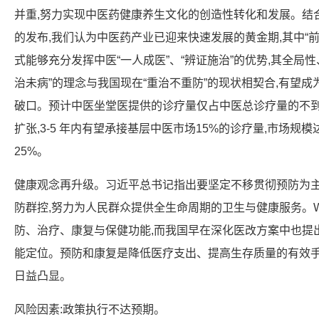
并重,努力实现中医药健康养生文化的创造性转化和发展。结合
的发布,我们认为中医药产业已迎来快速发展的黄金期,其中“
式能够充分发挥中医“一人成医”、“辨证施治”的优势,其全局
治未病”的理念与我国现在“重治不重防”的现状相契合,有望
破口。预计中医坐堂医提供的诊疗量仅占中医总诊疗量的不到
扩张,3-5 年内有望承接基层中医市场15%的诊疗量,市场规模达到
25%。
健康观念再升级。习近平总书记指出要坚定不移贯彻预防为主
防群控,努力为人民群众提供全生命周期的卫生与健康服务。
防、治疗、康复与保健功能,而我国早在深化医改方案中也提
能定位。预防和康复是降低医疗支出、提高生存质量的有效手
日益凸显。
风险因素:政策执行不达预期。