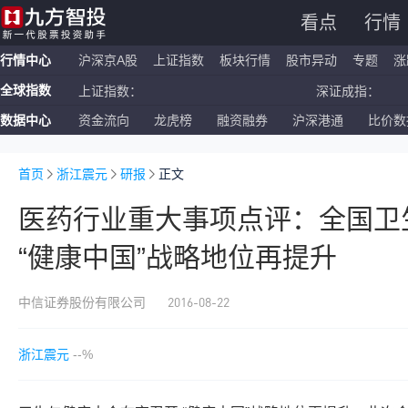
看点
行情
行情中心
沪深京A股
上证指数
板块行情
股市异动
专题
涨
全球指数
上证指数：
深证成指：
数据中心
资金流向
龙虎榜
融资融券
沪深港通
比价数
恒生指数：
国企指数：
纳斯达克ETF：
标普500ETF：
首页
浙江震元
研报
正文
医药行业重大事项点评：全国卫
“健康中国”战略地位再提升
2016-08-22
中信证券股份有限公司
浙江震元
--%