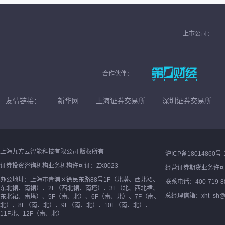
上市公司：
合作伙伴：
友情链接：
新华网
上海证券交易所
深圳证券交易所
上海九方云智能科技有限公司 版权所有
沪ICP备18014860号-
证券投资咨询机构业务机构许可证：ZX0023
经营证券期货业务许
办公地址：上海市青浦区徐民东路88号1F（北塔、西北裙、
联系电话：400-719-8
东北裙、南裙）、2F（西北裙、南塔）、3F（北、西北裙、
总经理信箱：xht_sh@ne
东北裙、南塔）、5F（南、北）、6F（南、北）、7F（南、
北）、8F（南、北）、9F（南、北）、10F（南、北）、
11F北、12F（南、北）