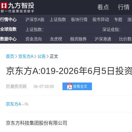
看点
行情
行情中心
沪深京A股
上证指数
板块行情
股市异动
专题
涨
上证指数：
深证成指
全球指数
恒生指数：
国企指数
数据中心
资金流向
龙虎榜
融资融券
沪深港通
比价数
纳斯达克ETF：
标普500
上证指数：
深证成指
首页
京东方A
公告
正文
京东方A:019-2026年6月5
06-07 00:00
巨潮资讯网
查看全文
京东方A
--%
京东方科技集团股份有限公司