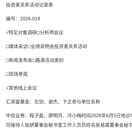
投资者关系活动记录表
编号：2026-019
√特定对象调研□分析师会议
□媒体采访□业绩说明会投资者关系活动
□新闻发布会□路演活动类别
□现场参观
√其他线上会议
汇添富基金：左剑、谢杰、卞正参与单位名称
中信证券：程子盈、廖明月、冷小梅时间2026年6月5日地
司接待人张妍董事会秘书室工作人员员姓名吴易霖董事会秘