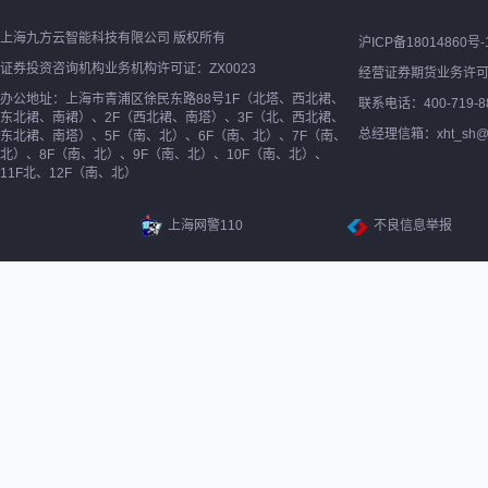
上海九方云智能科技有限公司 版权所有
沪ICP备18014860号-
证券投资咨询机构业务机构许可证：ZX0023
经营证券期货业务许
办公地址：上海市青浦区徐民东路88号1F（北塔、西北裙、
联系电话：400-719-8
东北裙、南裙）、2F（西北裙、南塔）、3F（北、西北裙、
总经理信箱：xht_sh@ne
东北裙、南塔）、5F（南、北）、6F（南、北）、7F（南、
北）、8F（南、北）、9F（南、北）、10F（南、北）、
11F北、12F（南、北）
上海网警110
不良信息举报