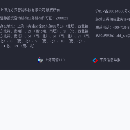
上海九方云智能科技有限公司 版权所有
沪ICP备18014860号-
证券投资咨询机构业务机构许可证：ZX0023
经营证券期货业务许
办公地址：上海市青浦区徐民东路88号1F（北塔、西北裙、
联系电话：400-719-8
东北裙、南裙）、2F（西北裙、南塔）、3F（北、西北裙、
总经理信箱：xht_sh@ne
东北裙、南塔）、5F（南、北）、6F（南、北）、7F（南、
北）、8F（南、北）、9F（南、北）、10F（南、北）、
11F北、12F（南、北）
上海网警110
不良信息举报