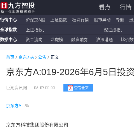
看点
行情
行情中心
沪深京A股
上证指数
板块行情
股市异动
专题
涨
全球指数
上证指数：
深证成指：
数据中心
资金流向
龙虎榜
融资融券
沪深港通
比价数
恒生指数：
国企指数：
纳斯达克ETF：
标普500ETF：
首页
京东方A
公告
正文
京东方A:019-2026年6月5
06-07 00:00
巨潮资讯网
查看全文
京东方A
--%
京东方科技集团股份有限公司