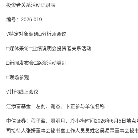
投资者关系活动记录表
编号：2026-019
√特定对象调研□分析师会议
□媒体采访□业绩说明会投资者关系活动
□新闻发布会□路演活动类别
□现场参观
√其他线上会议
汇添富基金：左剑、谢杰、卞正参与单位名称
中信证券：程子盈、廖明月、冷小梅时间2026年6月5日地
司接待人张妍董事会秘书室工作人员员姓名吴易霖董事会秘