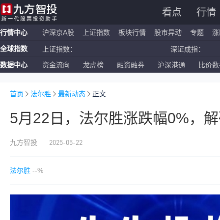
看点
行情
行情中心
沪深京A股
上证指数
板块行情
股市异动
专题
涨
全球指数
上证指数：
深证成指：
数据中心
资金流向
龙虎榜
融资融券
沪深港通
比价数
恒生指数：
国企指数：
纳斯达克ETF：
标普500ETF：
首页
法尔胜
最新动态
正文
5月22日，法尔胜涨跌幅0%，
2025-05-22
九方智投
法尔胜
--%