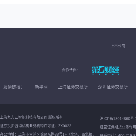
上市公司：
合作伙伴：
友情链接：
新华网
上海证券交易所
深圳证券交易所
上海九方云智能科技有限公司 版权所有
沪ICP备18014860号-
证券投资咨询机构业务机构许可证：ZX0023
经营证券期货业务许
办公地址：上海市青浦区徐民东路88号1F（北塔、西北裙、
联系电话：400-719-8