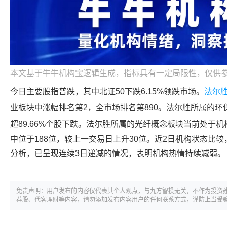
本文基于牛牛机构宝逻辑生成，指标具有一定局限性，仅供
今日主要股指普跌，其中北证50下跌6.15%领跌市场。
法尔
业板块中涨幅排名第2，全市场排名第890。
法尔胜
所属的环
超89.66%个股下跌。
法尔胜
所属的光纤概念板块当前处于机
中位于188位，较上一交易日上升30位。近2日机构状态比
分析，已呈现连续3日递减的情况，表明机构热情持续减弱。
免责声明：用户发布的内容仅代表其个人观点，与九方智投无关，不作为投资
荐股、代客理财等内容，请勿添加发布内容用户的任何联系方式，谨防上当受