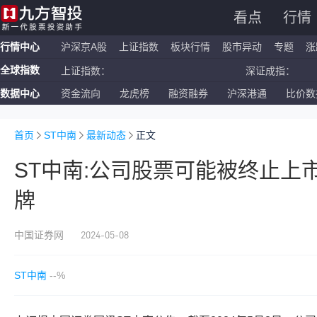
看点
行情
行情中心
沪深京A股
上证指数
板块行情
股市异动
专题
涨
全球指数
上证指数：
深证成指：
数据中心
资金流向
龙虎榜
融资融券
沪深港通
比价数
恒生指数：
国企指数：
纳斯达克ETF：
标普500ETF：
首页
ST中南
最新动态
正文
ST中南:公司股票可能被终止上市
牌
2024-05-08
中国证券网
ST中南
--%