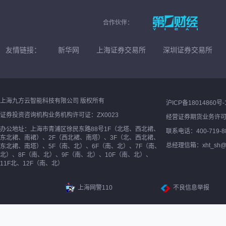
合作伙伴：
友情链接：
新华网
上海证券交易所
深圳证券交易所
上海九方云智能科技有限公司 版权所有
沪ICP备18014860号-
证券投资咨询机构业务机构许可证：ZX0023
经营证券期货业务许
办公地址：上海市青浦区徐民东路88号1F（北塔、西北裙、
联系电话：400-719-8
东北裙、南裙）、2F（西北裙、南塔）、3F（北、西北裙、
总经理信箱：xht_sh@ne
东北裙、南塔）、5F（南、北）、6F（南、北）、7F（南、
北）、8F（南、北）、9F（南、北）、10F（南、北）、
11F北、12F（南、北）
上海网警110
不良信息举报