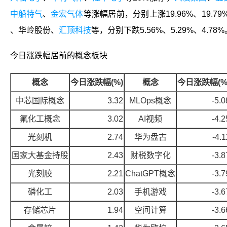
中船特气
、
金宏气体
等涨幅居前，分别上涨19.96%、19.79
、
华岭股份
、
汇顶科技
等，分别下跌5.56%、5.29%、4.78%
今日涨跌幅居前的概念板块
概念
今日涨跌幅(%)
概念
今日涨跌幅(%
中芯国际概念
3.32
MLOps概念
-5.0
氟化工概念
3.02
AI视频
-4.2
光刻机
2.74
华为盘古
-4.1
国家大基金持股
2.43
财税数字化
-3.8
光刻胶
2.21
ChatGPT概念
-3.7
磷化工
2.03
手机游戏
-3.6
存储芯片
1.94
空间计算
-3.6