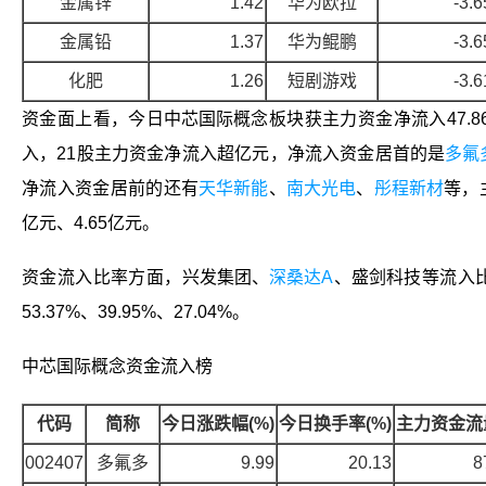
金属锌
1.42
华为欧拉
-3.6
金属铅
1.37
华为鲲鹏
-3.6
化肥
1.26
短剧游戏
-3.6
资金面上看，今日
中芯国际概念
板块获主力资金净流入47.
入，21股主力资金净流入超亿元，净流入资金居首的是
多氟
净流入资金居前的还有
天华新能
、
南大光电
、
彤程新材
等，
亿元、4.65亿元。
资金流入比率方面，
兴发集团
、
深桑达A
、
盛剑科技
等流入
53.37%、39.95%、27.04%。
中芯国际概念
资金流入榜
代码
简称
今日涨跌幅(%)
今日换手率(%)
主力资金流量
002407
多氟多
9.99
20.13
8