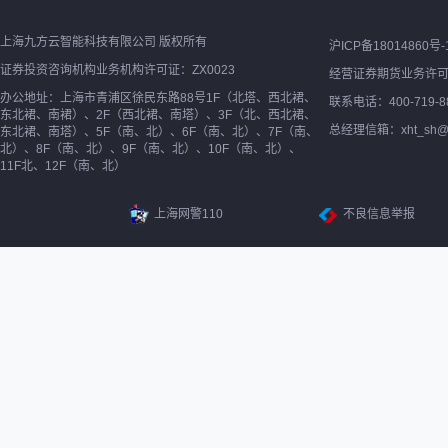
上海九方云智能科技有限公司 版权所有
沪ICP备18014860号-
证券投资咨询机构业务机构许可证：ZX0023
经营证券期货业务许
办公地址：上海市青浦区徐民东路88号1F（北塔、西北裙、
联系电话：400-719-8
东北裙、南裙）、2F（西北裙、南塔）、3F（北、西北裙、
总经理信箱：xht_sh@ne
东北裙、南塔）、5F（南、北）、6F（南、北）、7F（南、
北）、8F（南、北）、9F（南、北）、10F（南、北）、
11F北、12F（南、北）
上海网警110
不良信息举报