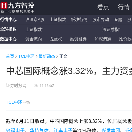
看点
行情
行情中心
沪深京A股
上证指数
板块行情
股市异动
专题
涨
全球指数
上证指数：
深证成指
数据中心
资金流向
龙虎榜
融资融券
沪深港通
比价数
恒生指数：
国企指数
纳斯达克ETF：
标普500
首页
TCL中环
最新动态
正文
上证指数：
深证成指
中芯国际概念涨3.32%，主力
06-11 16:52
证券时报网
TCL中环
--%
截至6月11日收盘，
中芯国际概念
上涨3.32%，位居概念
兴福电子
、
华特气体
、
江丰电子
等20%涨停，
兴发集团
、
盛