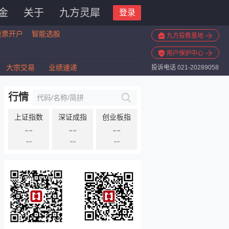
金
关于
九方灵犀
登录
股票开户
智能选股
九方投教基地
用户保护中心
大宗交易
业绩速递
投诉电话 021-20289058
行情
上证指数
深证成指
创业板指
--
--
--
--
--
--