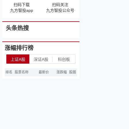
扫码下载
扫码关注
九方智投app
九方智投公众号
头条热搜
涨幅排行榜
上证A股
深证A股
科创板
排名
股票名称
最新价
涨跌幅
股圈