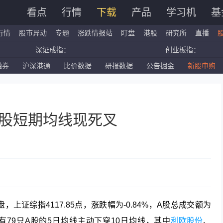
看点
行情
下载
产品
学习机
基
行情
股市异动
专题
涨跌情报站
盯盘
港股
研究所
直播
深证成指：
创业板指：
融券
沪深港通
比价数据
研报数据
公告掘金
新股申购
国企指数：
红筹指数：
标普500ETF：
道琼斯ETF：
个股短期均线现死叉
上证综指4117.85点，涨跌幅为-0.84%，A股总成交额为
今日有79只A股的5日均线主动下穿10日均线，其中
利欧股份
、