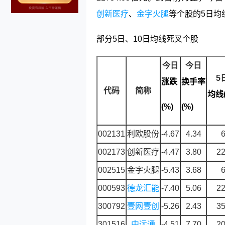
创新医疗
、
金字火腿
等个股的5日均线较
部分5日、10日均线死叉个股
今日
今日
5
涨跌
换手率
代码
简称
均线(
(%)
(%)
002131
利欧股份
-4.67
4.34
6
002173
创新医疗
-4.47
3.80
22
002515
金字火腿
-5.43
3.68
6
000593
德龙汇能
-7.40
5.06
22
300792
壹网壹创
-5.26
2.43
35
301516
中远通
-4.51
7.70
20