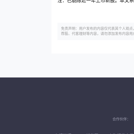
注：已剔除近一年上市新股。本文系
免责声明：用户发布的内容仅代表其个人观点
荐股、代客理财等内容，请勿添加发布内容用
合作伙伴：