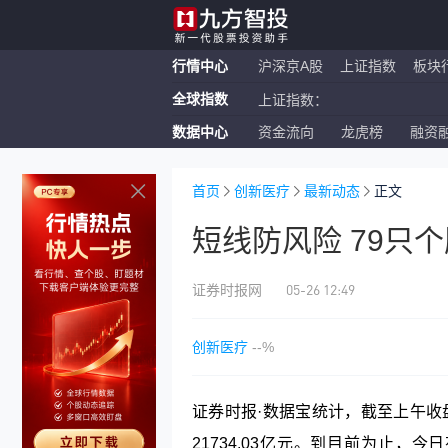
行情中心
沪深京A股
上证指数
板块
全球指数
上证指数：
数据中心
资金流向
龙虎榜
融资
恒生指数：
纳斯达克ETF：
首页
创新医疗
最新动态
正文
短线防风险 79只
05-26 12:49
证券时报网
创新医疗
--%
证券时报·数据宝统计，截至上午收盘，
21734.03亿元。到目前为止，