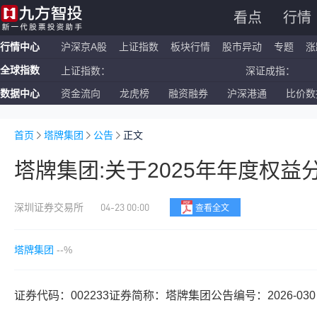
看点
行情
行情中心
沪深京A股
上证指数
板块行情
股市异动
专题
涨
全球指数
上证指数：
深证成指：
数据中心
资金流向
龙虎榜
融资融券
沪深港通
比价数
恒生指数：
国企指数：
纳斯达克ETF：
标普500ETF：
首页
塔牌集团
公告
正文
塔牌集团:关于2025年年度权益
04-23 00:00
深圳证券交易所
查看全文
塔牌集团
--%
证券代码：002233证券简称：塔牌集团公告编号：2026-030