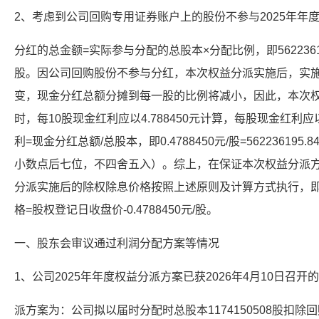
2、考虑到公司回购专用证券账户上的股份不参与2025年年
分红的总金额=实际参与分配的总股本×分配比例，即562236195.84
股。因公司回购股份不参与分红，本次权益分派实施后，实
变，现金分红总额分摊到每一股的比例将减小，因此，本次
时，每10股现金红利应以4.788450元计算，每股现金红利应以
利=现金分红总额/总股本，即0.4788450元/股=562236195.
小数点后七位，不四舍五入）。综上，在保证本次权益分派方
分派实施后的除权除息价格按照上述原则及计算方式执行，
格=股权登记日收盘价-0.4788450元/股。
一、股东会审议通过利润分配方案等情况
1、公司2025年年度权益分派方案已获2026年4月10日召开
派方案为：公司拟以届时分配时总股本1174150508股扣