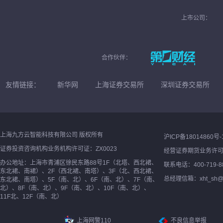
上市公司：
合作伙伴：
友情链接：
新华网
上海证券交易所
深圳证券交易所
上海九方云智能科技有限公司 版权所有
沪ICP备18014860号-
证券投资咨询机构业务机构许可证：ZX0023
经营证券期货业务许
办公地址：上海市青浦区徐民东路88号1F（北塔、西北裙、
联系电话：400-719-8
东北裙、南裙）、2F（西北裙、南塔）、3F（北、西北裙、
总经理信箱：xht_sh@ne
东北裙、南塔）、5F（南、北）、6F（南、北）、7F（南、
北）、8F（南、北）、9F（南、北）、10F（南、北）、
11F北、12F（南、北）
上海网警110
不良信息举报