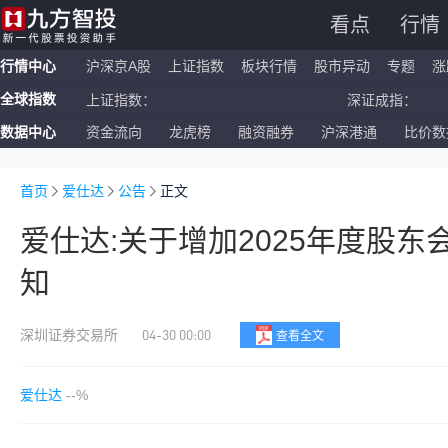
看点
行情
行情中心
沪深京A股
上证指数
板块行情
股市异动
专题
涨
全球指数
上证指数：
深证成指：
数据中心
资金流向
龙虎榜
融资融券
沪深港通
比价数
恒生指数：
国企指数：
纳斯达克ETF：
标普500ETF：
首页
爱仕达
公告
正文
爱仕达:关于增加2025年度股
知
04-30 00:00
深圳证券交易所
查看全文
爱仕达
--%