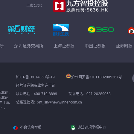
上市公司：
所
深圳证券交易所
上海证券报
中国证券报
证券时报
沪ICP备18014860号-19
沪公网安备31011802005267号
经营证券期货业务许可证
西北裙、
联系电话：400-719-8899
投诉电话：021-20289058
西北裙、
总经理信箱：xht_sh@newwinner.com.cn
F（南、
北）、
不良信息举报
违法违规举报中心