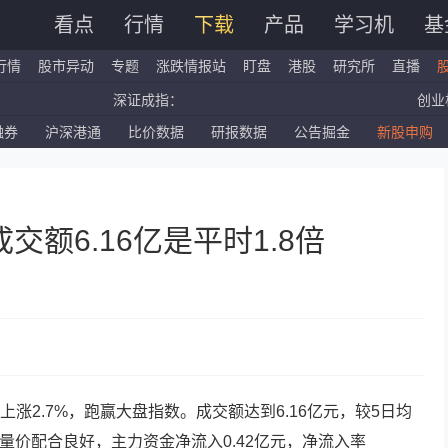
看点
行情
下载
产品
学习机
基
行情
股市异动
专题
涨跌情报站
盯盘
港股
研究所
直播
深证成指：
创业
国企指数：
红筹
融券
沪深港通
比价数据
研报数据
公告掘金
新股申购
标普500ETF：
道琼
深证成指：
创业
额6.16亿是平时1.8倍
涨2.7%，跑赢大盘指数。成交额达到6.16亿元，较5日均
。量价配合良好，主力资金净流入0.42亿元，净流入率