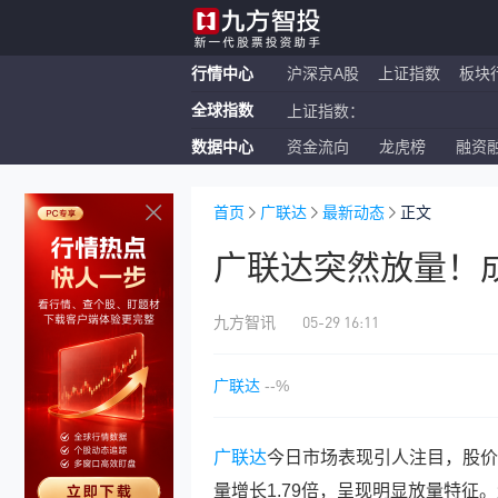
行情中心
沪深京A股
上证指数
板块
上证指数：
全球指数
恒生指数：
数据中心
资金流向
龙虎榜
融资
纳斯达克ETF：
上证指数：
首页
广联达
最新动态
正文
广联达突然放量！成交
05-29 16:11
九方智讯
广联达
--%
广联达
今日市场表现引人注目，股价上
量增长1.79倍，呈现明显放量特征