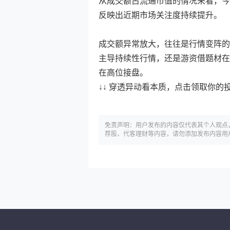
从成交额占流通市值的情况来看，今日3
反映出近期市场关注度持续提升。
成交额异常放大，往往是行情变阵的
主导持续性行情，还是游资借题材在
在高位接盘。
↓↓ 穿透异动看本质，点击领取你的
免责声明：用户发布的内容仅代表其个人观点
荐股、代客理财等内容，请勿添加发布内容用