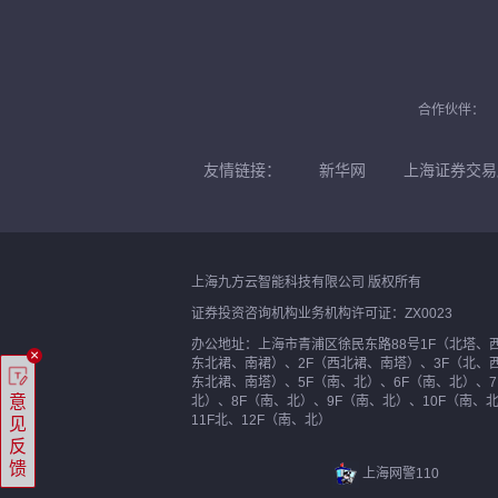
合作伙伴：
友情链接：
新华网
上海证券交易
上海九方云智能科技有限公司 版权所有
证券投资咨询机构业务机构许可证：ZX0023
办公地址：上海市青浦区徐民东路88号1F（北塔、
×
东北裙、南裙）、2F（西北裙、南塔）、3F（北、
东北裙、南塔）、5F（南、北）、6F（南、北）、7
意
北）、8F（南、北）、9F（南、北）、10F（南、
11F北、12F（南、北）
见
反
馈
上海网警110