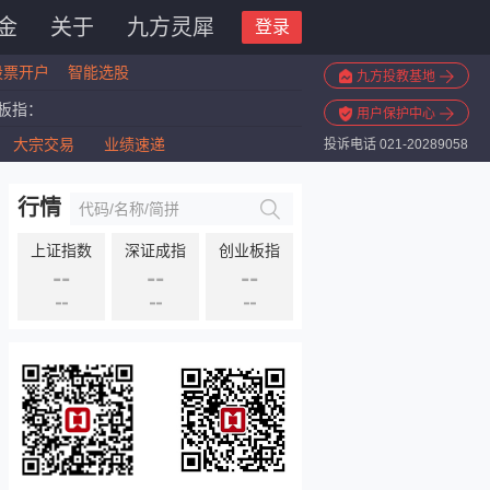
金
关于
九方灵犀
登录
股票开户
智能选股
九方投教基地
板指：
用户保护中心
指数：
大宗交易
业绩速递
投诉电话 021-20289058
斯ETF：
板指：
行情
上证指数
深证成指
创业板指
--
--
--
--
--
--