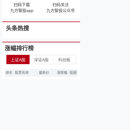
扫码下载
扫码关注
九方智投app
九方智投公众号
头条热搜
涨幅排行榜
上证A股
深证A股
科创板
排名
股票名称
最新价
涨跌幅
股圈