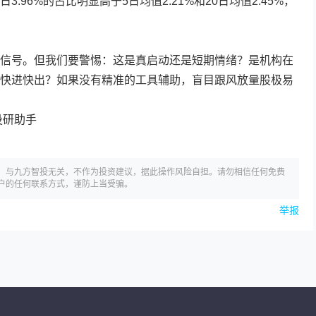
.96%的占比明显高于5日均值2.21%和20日均值2.45%，
信号。但我们要警惕：这是真启动还是短期情绪？是机构在
快进快出？如果没有精准的工具辅助，盲目跟风放量股极易
投研助手
，与九方智投无关，不作为投资建议，据此操作风险自担。请勿相信任何免费
户的任何联系方式，谨防上当受骗。
举报