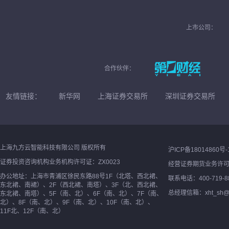
上市公司：
合作伙伴：
友情链接：
新华网
上海证券交易所
深圳证券交易所
上海九方云智能科技有限公司 版权所有
沪ICP备18014860号-
证券投资咨询机构业务机构许可证：ZX0023
经营证券期货业务许
办公地址：上海市青浦区徐民东路88号1F（北塔、西北裙、
联系电话：400-719-8
东北裙、南裙）、2F（西北裙、南塔）、3F（北、西北裙、
总经理信箱：xht_sh@ne
东北裙、南塔）、5F（南、北）、6F（南、北）、7F（南、
北）、8F（南、北）、9F（南、北）、10F（南、北）、
11F北、12F（南、北）