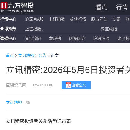
看点
行情
行情中心
沪深京A股
上证指数
板块行情
股市异动
专题
涨
全球指数
上证指数：
深证成指：
数据中心
资金流向
龙虎榜
融资融券
沪深港通
比价数
恒生指数：
国企指数：
纳斯达克ETF：
标普500ETF：
首页
立讯精密
公告
正文
立讯精密:2026年5月6日投资
05-07 00:00
巨潮资讯网
查看全文
立讯精密
--%
立讯精密投资者关系活动记录表