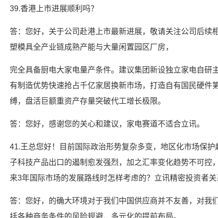
39.香港上市进展顺利吗？
答：您好，关于公司赴港上市最新进展，敬请关注公司后续相
塑模具全产业链成熟产能与大量闲置园区厂房，
完全具备厨电大家电量产条件。建议集团新设独立家电自研
有制造优势快速抢占千亿家居换新市场，打造自有国民硬件
缚，盘活巨额重资产存量突破代工增长极限。
答：您好，感谢您的关心和建议，家电赛道不适合立讯。
41.王总您好！目前国际政治形势复杂多变，地区化市场保
子科技产品出口的遏制愈发强烈，加之汇率变化趋势不可控
来3年国际市场的发展路线时怎样考虑的？立讯精密投资者关
答：您好，的确大环境对于我们中国供应商并不友善，对我
括各种商务条件的风险规避、多元化的提前布局。