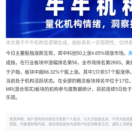
本文基于牛牛机构宝逻辑生成，指标具有一定局限性，仅供
今日主要股指涨跌互现，其中科创50上涨4.65%领涨市场。
成指，在行业板块中涨幅排名第56，全市场排名第2693。
奥
于沪指，板块中超66.32%个股上涨。其中1只非ST个股涨停
当前处于机构活跃状态。在全部的概念板块排名中位于17位
MR(混合现实)板块的机构参与度数据统计，目前连续5日处
乐观。
免责声明：用户发布的内容仅代表其个人观点，与九方智投无关，不作为投资
荐股、代客理财等内容，请勿添加发布内容用户的任何联系方式，谨防上当受