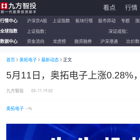
看点
行情
行情中心
沪深京A股
上证指数
板块行情
股市异动
专题
涨
全球指数
上证指数：
深证成指：
数据中心
资金流向
龙虎榜
融资融券
沪深港通
比价数
恒生指数：
国企指数：
纳斯达克ETF：
标普500ETF：
首页
奥拓电子
最新动态
正文
5月11日，奥拓电子上涨0.28
05-11 19:02
九方智投
奥拓电子
--%