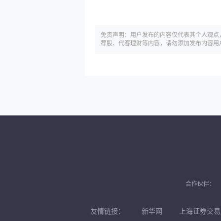
免责声明：用户发布的内容仅代表其个人观点
荐股、代客理财等内容，请勿添加发布内容用
合作伙伴：
友情链接：
新华网
上海证券交易