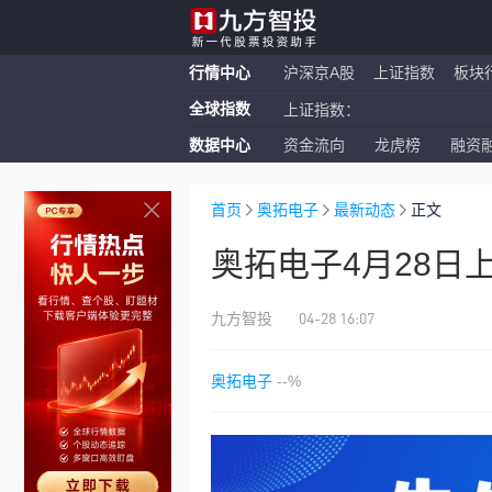
行情中心
沪深京A股
上证指数
板块
全球指数
上证指数：
数据中心
资金流向
龙虎榜
融资
恒生指数：
纳斯达克ETF：
首页
奥拓电子
最新动态
正文
奥拓电子4月28日
04-28 16:07
九方智投
奥拓电子
--%