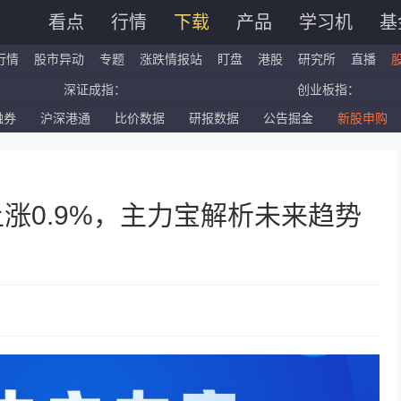
看点
行情
下载
产品
学习机
基
行情
股市异动
专题
涨跌情报站
盯盘
港股
研究所
直播
深证成指：
创业板指：
融券
沪深港通
比价数据
研报数据
公告掘金
新股申购
国企指数：
红筹指数：
标普500ETF：
道琼斯ETF：
上涨0.9%，主力宝解析未来趋势