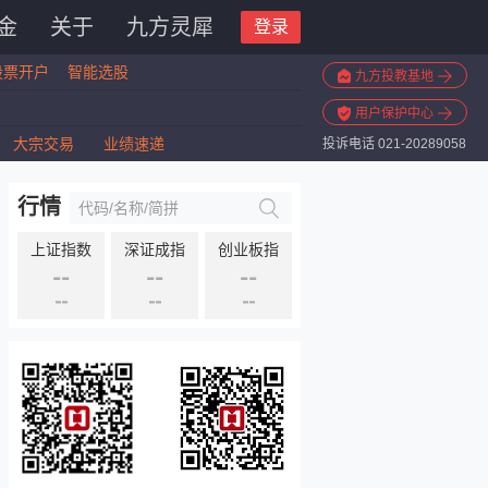
金
关于
九方灵犀
登录
股票开户
智能选股
九方投教基地
用户保护中心
大宗交易
业绩速递
投诉电话 021-20289058
行情
上证指数
深证成指
创业板指
--
--
--
--
--
--