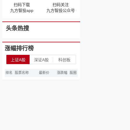
扫码下载
扫码关注
九方智投app
九方智投公众号
头条热搜
涨幅排行榜
上证A股
深证A股
科创板
排名
股票名称
最新价
涨跌幅
股圈