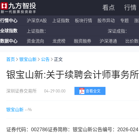
看点
行情
行情中心
沪深京A股
上证指数
板块行情
股市异动
专题
涨
全球指数
上证指数：
深证成指：
数据中心
资金流向
龙虎榜
融资融券
沪深港通
比价数
恒生指数：
国企指数：
纳斯达克ETF：
标普500ETF：
首页
银宝山新
公告
正文
银宝山新:关于续聘会计师事务
04-29 00:00
深圳证券交易所
查看全文
银宝山新
--%
证券代码：002786证券简称：银宝山新公告编号：2026-024