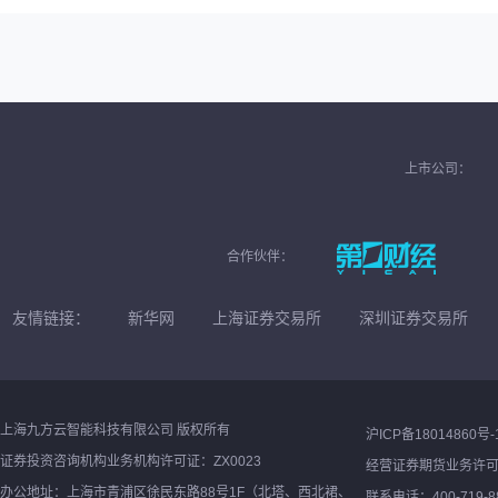
上市公司：
合作伙伴：
友情链接：
新华网
上海证券交易所
深圳证券交易所
上海九方云智能科技有限公司 版权所有
沪ICP备18014860号-
证券投资咨询机构业务机构许可证：ZX0023
经营证券期货业务许
办公地址：上海市青浦区徐民东路88号1F（北塔、西北裙、
联系电话：400-719-8