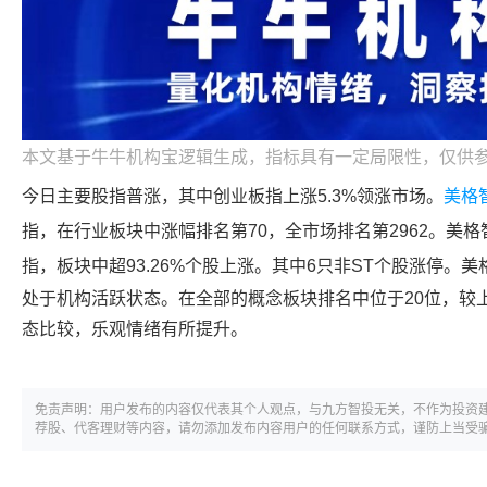
本文基于牛牛机构宝逻辑生成，指标具有一定局限性，仅供
今日主要股指普涨，其中创业板指上涨5.3%领涨市场。
美格
指，在行业板块中涨幅排名第70，全市场排名第2962。
美格
指，板块中超93.26%个股上涨。其中6只非ST个股涨停。
美
处于机构活跃状态。在全部的概念板块排名中位于20位，较上
态比较，乐观情绪有所提升。
免责声明：用户发布的内容仅代表其个人观点，与九方智投无关，不作为投资
荐股、代客理财等内容，请勿添加发布内容用户的任何联系方式，谨防上当受