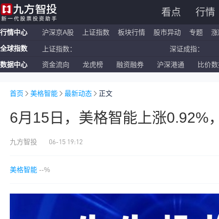
看点
行情
行情中心
沪深京A股
上证指数
板块行情
股市异动
专题
涨
全球指数
上证指数：
深证成指：
数据中心
资金流向
龙虎榜
融资融券
沪深港通
比价数
恒生指数：
国企指数：
纳斯达克ETF：
标普500ETF：
首页
美格智能
最新动态
正文
6月15日，美格智能上涨0.92
06-15 19:12
九方智投
美格智能
--%