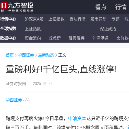
看点
行情
行情中心
沪深京A股
上证指数
板块行情
股市异动
专题
涨
全球指数
上证指数：
深证成指：
数据中心
资金流向
龙虎榜
融资融券
沪深港通
比价数
恒生指数：
国企指数：
纳斯达克ETF：
标普500ETF：
首页
华西证券
最新动态
正文
重磅利好!千亿巨头,直线涨停!
2025-04-22
证券时报网
华西证券
--%
跨境支付再度火爆! 今日早盘，
中油资本
这只近千亿的跨境支
破三百万手。与此同时，跨境支付CIPS概念股大面积异动，