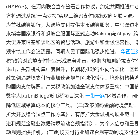
(NAPAS)、在河内联合宣布签署合作协议，约定共同推进
方将通过系统“一点对接”实现二维码支付网络双向互联互通。
为首批结算银行，为跨境支付提供本币结算服务。中马双边本
柬埔寨国家银行和蚂蚁金服国际正式启动Bakong与Alipa
大促进柬埔寨和该地区的贸易活动、旅游业和金融包容性。 潜力
观审慎工作会议透露，同期人民币国际化稳步推进。
华西证
税”政策对跨境支付行业形成显著冲击，短期内加剧跨境支付
退出，头部机构集中度提升，长期将推动行业向合规化、区域化
政策倒逼跨境支付行业加速合规与区域化转型：境外机构持
购国内支付牌照。高关税政策加速全球支付体系重构：中国依托
数字人
民币mBridge货币桥项目深化“
一带一路
”区域合作，
降低区域结算成本的核心工具。 (二)政策加码金融跨境流动
扩大开放综合试点工作方案》，有序扩大
金融机构
展业范围
进和规范金融业数据跨境流动合规指南》，为个人信息和重
动规则提供指引。 (三)跨境支付行业加速合规带动跨境支付