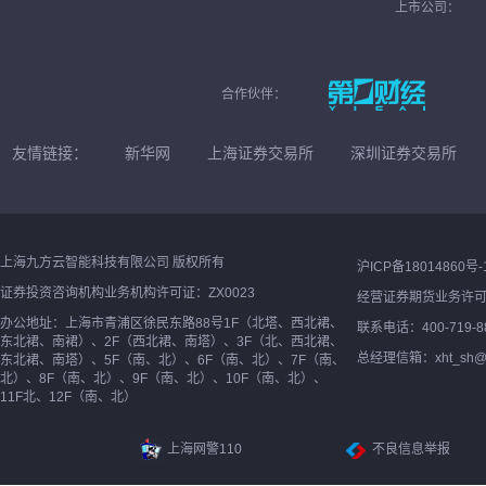
上市公司：
合作伙伴：
友情链接：
新华网
上海证券交易所
深圳证券交易所
上海九方云智能科技有限公司 版权所有
沪ICP备18014860号-
证券投资咨询机构业务机构许可证：ZX0023
经营证券期货业务许
办公地址：上海市青浦区徐民东路88号1F（北塔、西北裙、
联系电话：400-719-8
东北裙、南裙）、2F（西北裙、南塔）、3F（北、西北裙、
总经理信箱：xht_sh@ne
东北裙、南塔）、5F（南、北）、6F（南、北）、7F（南、
北）、8F（南、北）、9F（南、北）、10F（南、北）、
11F北、12F（南、北）
上海网警110
不良信息举报