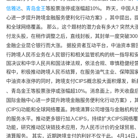
信雅达
、
青岛金王
等股票涨停或涨幅超10%。 昨天，中国
心进一步提升跨境金融服务便利化行动方案》，其中提出，提升
和全球网络覆盖。 那么，这个题材的潜力会有多大? 突然大涨
付龙头股，在稍作调整之后，直线封板，其封单一度突破300
金融企业昆仑银行而大涨。 据投资者互动平台，
中油资本
曾
行跨境人民币业务在人民银行和相关监管机构的统一指导和
国决议和中华人民共和国法律法规，依法合规、审慎稳健经
程中，积极推动跨境人民币结算，在服务油气主业、保障国家
中油资本
涨停的同时，跨境支付CIPS概念股大面积爆发，
新
、
青岛金王
等股票涨停或涨幅超10%。消息面上，昨天收盘
国际金融中心进一步提升跨境金融服务便利化行动方案》，
(CIPS)功能和全球网络覆盖。跨境清算公司增强与
金融机构
的服务水平。推动更多银行加入CIPS，持续扩大CIPS网络
功能，研究推动区块链技术应用，为人民币计价的全球贸易
清算服务。 其实，近期跨境支付的利好不仅于此。 4月14