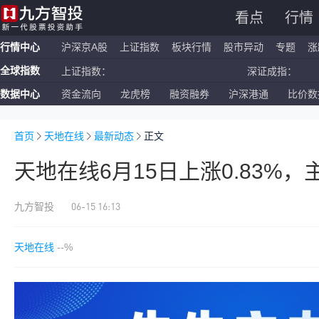
看点
行情
行情中心
沪深京A股
上证指数
板块行情
股市异动
专题
涨
全球指数
上证指数：
深证成指：
数据中心
资金流向
龙虎榜
融资融券
沪深港通
比价数
恒生指数：
国企指数：
纳斯达克ETF：
标普500ETF：
首页
天地在线
最新动态
正文
天地在线6月15日上涨0.83%
06-15 16:13
九方智投
天地在线
--%