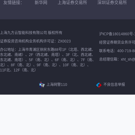
友情链接：
新华网
上海证券交易所
深圳证券交易所
上海九方云智能科技有限公司 版权所有
沪ICP备18014860号-
证券投资咨询机构业务机构许可证：ZX0023
经营证券期货业务许
办公地址：上海市青浦区徐民东路88号1F（北塔、西北裙、
联系电话：400-719-8
东北裙、南裙）、2F（西北裙、南塔）、3F（北、西北裙、
总经理信箱：xht_sh@ne
东北裙、南塔）、5F（南、北）、6F（南、北）、7F（南、
北）、8F（南、北）、9F（南、北）、10F（南、北）、
11F北、12F（南、北）
上海网警110
不良信息举报