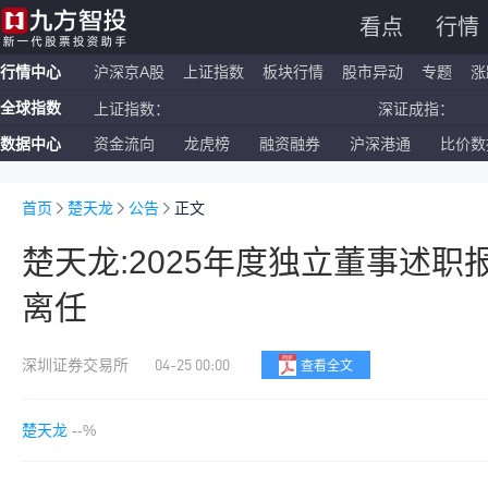
看点
行情
行情中心
沪深京A股
上证指数
板块行情
股市异动
专题
涨
全球指数
上证指数：
深证成指：
数据中心
资金流向
龙虎榜
融资融券
沪深港通
比价数
恒生指数：
国企指数：
纳斯达克ETF：
标普500ETF：
首页
楚天龙
公告
正文
楚天龙:2025年度独立董事述职
离任
04-25 00:00
深圳证券交易所
查看全文
楚天龙
--%