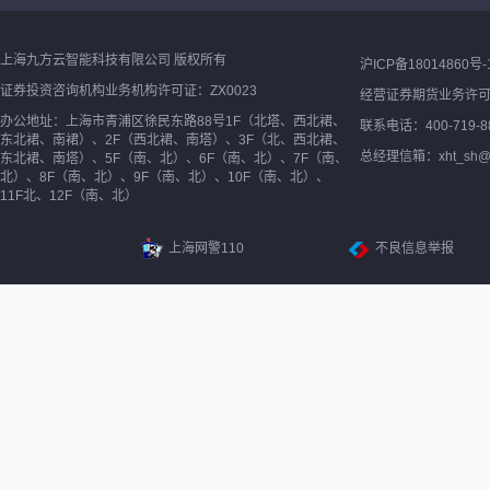
上海九方云智能科技有限公司 版权所有
沪ICP备18014860号-
证券投资咨询机构业务机构许可证：ZX0023
经营证券期货业务许
办公地址：上海市青浦区徐民东路88号1F（北塔、西北裙、
联系电话：400-719-8
东北裙、南裙）、2F（西北裙、南塔）、3F（北、西北裙、
总经理信箱：xht_sh@ne
东北裙、南塔）、5F（南、北）、6F（南、北）、7F（南、
北）、8F（南、北）、9F（南、北）、10F（南、北）、
11F北、12F（南、北）
上海网警110
不良信息举报