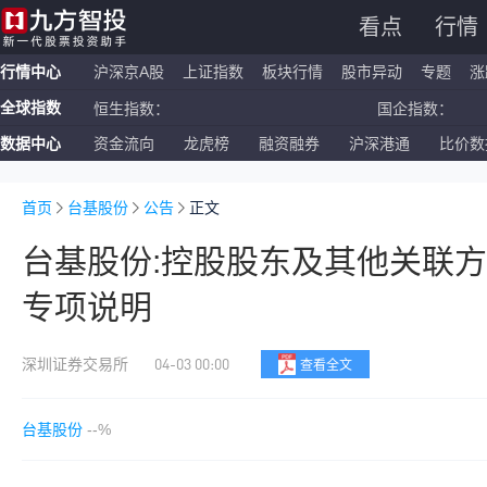
看点
行情
行情中心
沪深京A股
上证指数
板块行情
股市异动
专题
涨
全球指数
恒生指数：
国企指数：
数据中心
资金流向
龙虎榜
融资融券
沪深港通
比价数
纳斯达克ETF：
标普500ETF：
上证指数：
深证成指：
首页
台基股份
公告
正文
台基股份:控股股东及其他关联
专项说明
04-03 00:00
深圳证券交易所
查看全文
台基股份
--%