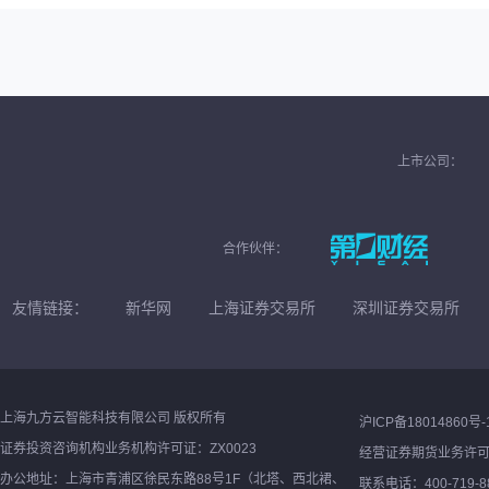
上市公司：
合作伙伴：
友情链接：
新华网
上海证券交易所
深圳证券交易所
上海九方云智能科技有限公司 版权所有
沪ICP备18014860号-
证券投资咨询机构业务机构许可证：ZX0023
经营证券期货业务许
办公地址：上海市青浦区徐民东路88号1F（北塔、西北裙、
联系电话：400-719-8