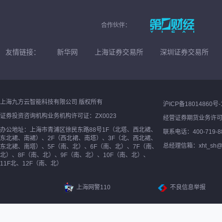
合作伙伴：
友情链接：
新华网
上海证券交易所
深圳证券交易所
上海九方云智能科技有限公司 版权所有
沪ICP备18014860号-
证券投资咨询机构业务机构许可证：ZX0023
经营证券期货业务许
办公地址：上海市青浦区徐民东路88号1F（北塔、西北裙、
联系电话：400-719-8
东北裙、南裙）、2F（西北裙、南塔）、3F（北、西北裙、
总经理信箱：xht_sh@ne
东北裙、南塔）、5F（南、北）、6F（南、北）、7F（南、
北）、8F（南、北）、9F（南、北）、10F（南、北）、
11F北、12F（南、北）
上海网警110
不良信息举报