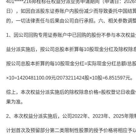
401*****216郑桂标在权益分派业务申请期间（申请日：2026
日），如因自派股东证券账户内股份减少而导致委托中国结
的，一切法律责任与后果由公司自行承担。六、相关参数调
1、因公司回购专用证券账户中已回购的股份不参与本次权益
益分派实施后，按公司总股本折算每10股现金分红及除权除
按公司总股本折算的每10股现金分红=实际现金分红总额/总
×10=1420481100.09元/2073211424股×10股=6.851597元。
综上，本次权益分派实施后的除权除息价格=股权登记日收盘价-0
果为准。
2、本次权益分派实施后，公司2022年、2023年、2025年
计划首次及预留部分第二类限制性股票的授予价格将相应予