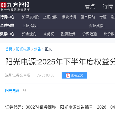
看点
行情
行情中心
沪深京A股
上证指数
板块行情
股市异动
专题
涨
全球指数
上证指数：
深证成指：
数据中心
资金流向
龙虎榜
融资融券
沪深港通
比价数
恒生指数：
国企指数：
纳斯达克ETF：
标普500ETF：
首页
阳光电源
公告
正文
阳光电源:2025年下半年度权益
05-06 00:00
深圳证券交易所
查看全文
阳光电源
--%
证券代码：300274证券简称：阳光电源公告编号：2026－04