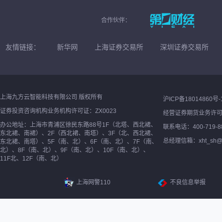
合作伙伴：
友情链接：
新华网
上海证券交易所
深圳证券交易所
上海九方云智能科技有限公司 版权所有
沪ICP备18014860号-
证券投资咨询机构业务机构许可证：ZX0023
经营证券期货业务许
办公地址：上海市青浦区徐民东路88号1F（北塔、西北裙、
联系电话：400-719-8
东北裙、南裙）、2F（西北裙、南塔）、3F（北、西北裙、
总经理信箱：xht_sh@ne
东北裙、南塔）、5F（南、北）、6F（南、北）、7F（南、
北）、8F（南、北）、9F（南、北）、10F（南、北）、
11F北、12F（南、北）
上海网警110
不良信息举报