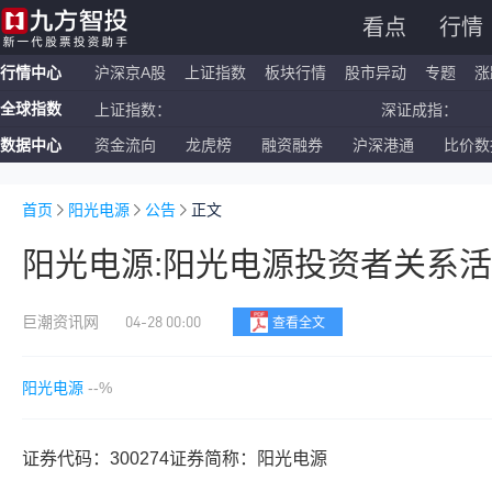
看点
行情
行情中心
沪深京A股
上证指数
板块行情
股市异动
专题
涨
全球指数
上证指数：
深证成指：
数据中心
资金流向
龙虎榜
融资融券
沪深港通
比价数
恒生指数：
国企指数：
纳斯达克ETF：
标普500ETF：
首页
阳光电源
公告
正文
阳光电源:阳光电源投资者关系
04-28 00:00
巨潮资讯网
查看全文
阳光电源
--%
证券代码：300274证券简称：阳光电源