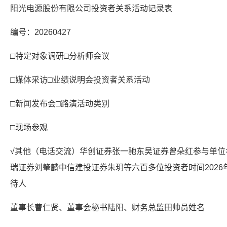
阳光电源股份有限公司投资者关系活动记录表
编号：20260427
□特定对象调研□分析师会议
□媒体采访□业绩说明会投资者关系活动
□新闻发布会□路演活动类别
□现场参观
√其他（电话交流）华创证券张一驰东吴证券曾朵红参与单位
瑞证券刘肇麟中信建投证券朱玥等六百多位投资者时间2026
待人
董事长曹仁贤、董事会秘书陆阳、财务总监田帅员姓名