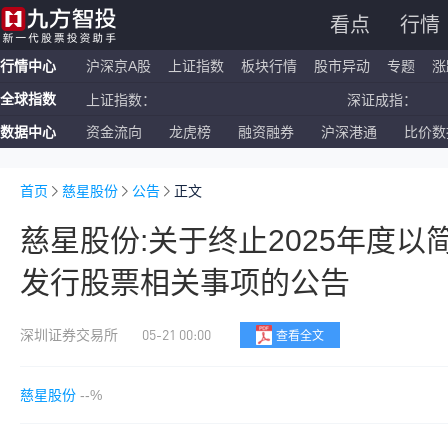
看点
行情
行情中心
沪深京A股
上证指数
板块行情
股市异动
专题
涨
全球指数
上证指数：
深证成指：
数据中心
资金流向
龙虎榜
融资融券
沪深港通
比价数
恒生指数：
国企指数：
纳斯达克ETF：
标普500ETF：
首页
慈星股份
公告
正文
慈星股份:关于终止2025年度
发行股票相关事项的公告
05-21 00:00
深圳证券交易所
查看全文
慈星股份
--%