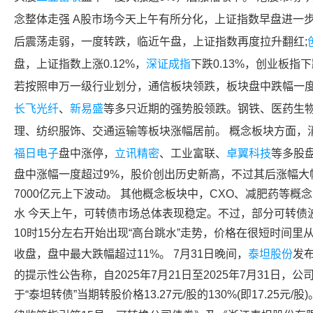
念整体走强 A股市场今天上午有所分化，
上证指数
早盘进一
后震荡走弱，一度转跌，临近午盘，
上证指数
再度拉升翻红;
盘，
上证指数
上涨0.12%，
深证成指
下跌0.13%，
创业板指
下
若按照申万一级行业划分，通信板块领跌，板块盘中跌幅一度
长飞光纤
、
新易盛
等多只近期的强势股领跌。钢铁、
医药生
理、纺织服饰、交通运输等板块涨幅居前。 概念板块方面，
福日电子
盘中涨停，
立讯精密
、
工业富联
、
卓翼科技
等多股
盘中涨幅一度超过9%，股价创出历史新高，不过其后涨幅大
7000亿元上下波动。 其他概念板块中，CXO、减肥药等概
水 今天上午，可转债市场总体表现稳定。不过，部分可转债
10时15分左右开始出现“高台跳水”走势，价格在很短时间里
收盘，盘中最大跌幅超过11%。 7月31日晚间，
泰坦股份
发
的提示性公告称，自2025年7月21日至2025年7月31日
于“泰坦转债”当期转股价格13.27元/股的130%(即17.25