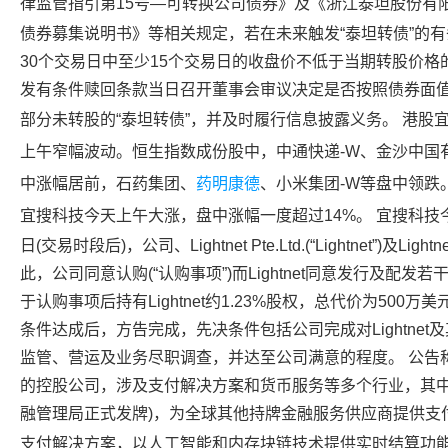
律监管指引第15号—可转换公司债券》及《浙江
泰坦股份
有
债券募集说明书》等相关规定，若在未来触发“泰坦转债”的
30个交易日中至少15个交易日的收盘价不低于当期转股价格的1
发有条件赎回条款当日召开董事会审议决定是否按照债券面
部分未转股的“泰坦转债”，并及时履行信息披露义务。 港股
上午窄幅波动。
恒生指数
成份股中，
中通快递
-W、
金沙中国
中涨幅居前，
石药集团
、
药明康德
、小米集团-W等盘中领跌
宜搜科技
今天上午大涨，盘中涨幅一度超过14%。
宜搜科技
日(交易时段后)，公司、Lightnet Pte.Ltd.(“Lightnet”)
此，公司同意认购(“认购事项”)而Lightnet同意发行及配发若干
于认购事项后持有Lightnet约1.23%股权，总代价为50
条件达成后，方告完成，先决条件包括公司完成对Lightne
监管、营运及业务尽职调查，并达至公司满意的程度。 公告称，L
的控股公司，涉及支付解决方案和货币服务等多个行业，其中
融管理局正式发牌)，为全球其他持牌金融服务供应商提供支
支付解决方案，以
人工智能
和内存块链技术提供实时结算功能。谢