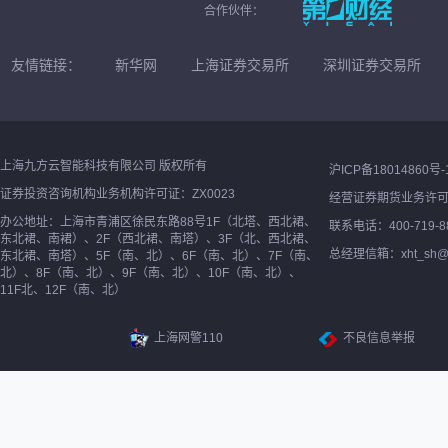
合作伙伴：
友情链接：
新华网
上海证券交易所
深圳证券交易所
上海九方云智能科技有限公司 版权所有
沪ICP备18014860号-
证券投资咨询机构业务机构许可证：ZX0023
经营证券期货业务许
办公地址：上海市青浦区徐民东路88号1F（北塔、西北裙、
联系电话：400-719-8
东北裙、南裙）、2F（西北裙、南塔）、3F（北、西北裙、
总经理信箱：xht_sh@ne
东北裙、南塔）、5F（南、北）、6F（南、北）、7F（南、
北）、8F（南、北）、9F（南、北）、10F（南、北）、
11F北、12F（南、北）
上海网警110
不良信息举报