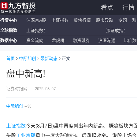
看点
行情
行情中心
沪深京A股
上证指数
板块行情
股市异动
专题
涨
全球指数
上证指数：
深证成指：
数据中心
资金流向
龙虎榜
融资融券
沪深港通
比价数
恒生指数：
国企指数：
纳斯达克ETF：
标普500ETF：
首页
中际旭创
最新动态
正文
盘中新高!
2025-08-07
证券时报网
中际旭创
--%
上证指数
今天(8月7日)盘中再度创出年内新高。 概念板块方
头股
工业富联
盘中一度大涨逾9%，后涨幅收窄。 港股市场