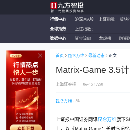
行情中心
沪深京A股
上证指数
板块
全球指数
上证指数：
数据中心
资金流向
龙虎榜
融资
恒生指数：
纳斯达克ETF：
首页
昆仑万维
最新动态
正文
Matrix-Game 
06-15 17:50
上海证券报
昆仑万维
--%
上证报中国证券网讯
昆仑万维
旗下S
上，以《Matrix-Game：长时序