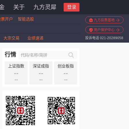
金
关于
九方灵犀
登录
股票开户
智能选股
九方投教基地
用户保护中心
大宗交易
业绩速递
投诉电话 021-20289058
行情
上证指数
深证成指
创业板指
--
--
--
--
--
--