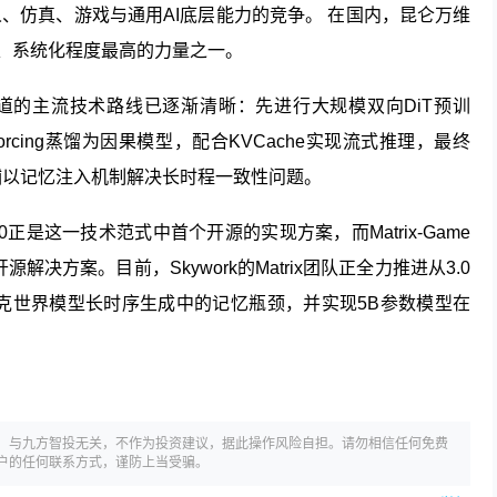
、仿真、游戏与通用AI底层能力的竞争。 在国内，
昆仑万维
步最早、系统化程度最高的力量之一。
道的主流技术路线已逐渐清晰：先进行大规模双向DiT预训
sal Forcing蒸馏为因果模型，配合KVCache实现流式推理，最终
时辅以记忆注入机制解决长时程一致性问题。
me 2.0正是这一技术范式中首个开源的实现方案，而Matrix-Game
解决方案。目前，Skywork的Matrix团队正全力推进从3.0
攻克世界模型长时序生成中的记忆瓶颈，并实现5B参数模型在
，与九方智投无关，不作为投资建议，据此操作风险自担。请勿相信任何免费
户的任何联系方式，谨防上当受骗。