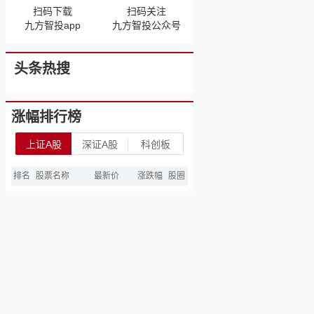
扫码下载
扫码关注
九方智投app
九方智投公众号
头条热搜
涨幅排行榜
上证A股
深证A股
科创板
排名
股票名称
最新价
涨跌幅
股圈