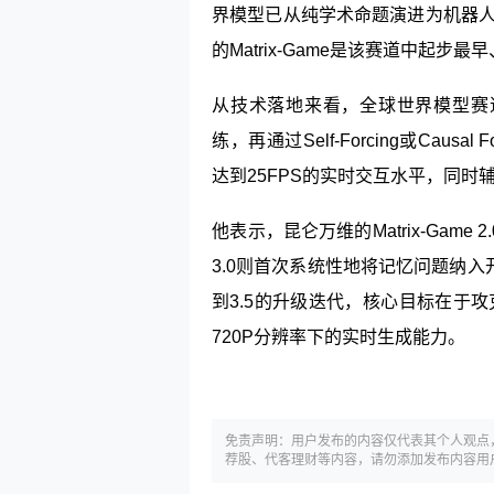
界模型已从纯学术命题演进为机器人
的Matrix-Game是该赛道中起
从技术落地来看，全球世界模型赛
练，再通过Self-Forcing或Cau
达到25FPS的实时交互水平，同
他表示，
昆仑万维
的Matrix-Ga
3.0则首次系统性地将记忆问题纳入开源
到3.5的升级迭代，核心目标在于
720P分辨率下的实时生成能力。
免责声明：用户发布的内容仅代表其个人观点
荐股、代客理财等内容，请勿添加发布内容用