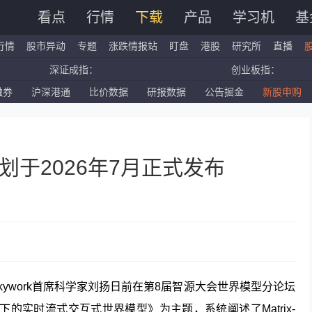
看点
行情
下载
产品
学习机
基
行情
股市异动
专题
涨跌情报站
盯盘
港股
研究所
直播
深证成指：
创业板指：
融券
沪深港通
比价数据
研报数据
公告掘金
新股申购
国企指数：
红筹指数：
标普500ETF：
道琼斯ETF：
3.5计划于2026年7月正式发布
kywork首席科学家刘扬日前在第8届智源大会世界模型分论坛
记忆下的实时流式交互式世界模型》为主题，系统阐述了Matrix-