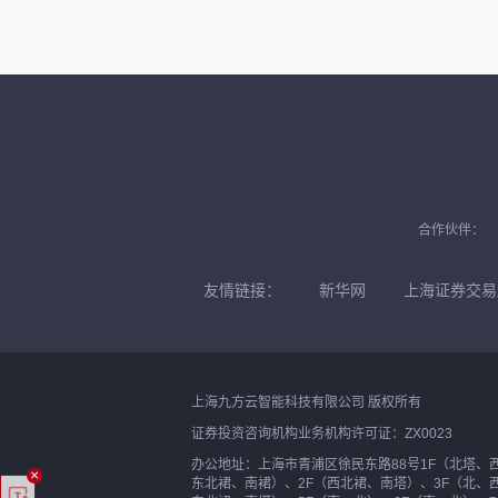
合作伙伴：
友情链接：
新华网
上海证券交易
上海九方云智能科技有限公司 版权所有
证券投资咨询机构业务机构许可证：ZX0023
办公地址：上海市青浦区徐民东路88号1F（北塔、
×
东北裙、南裙）、2F（西北裙、南塔）、3F（北、