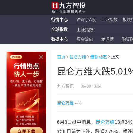
行情中心
沪深京A股
上证指数
板块
全球指数
上证指数：
数据中心
资金流向
龙虎榜
融资
恒生指数：
纳斯达克ETF：
首页
昆仑万维
最新动态
正文
昆仑万维大跌5.0
06-08 13:34
九方智讯
昆仑万维
--%
6月8日盘中消息，
昆仑万维
13点3
戏Ⅱ目前为下跌，跌幅2.75%，领跌