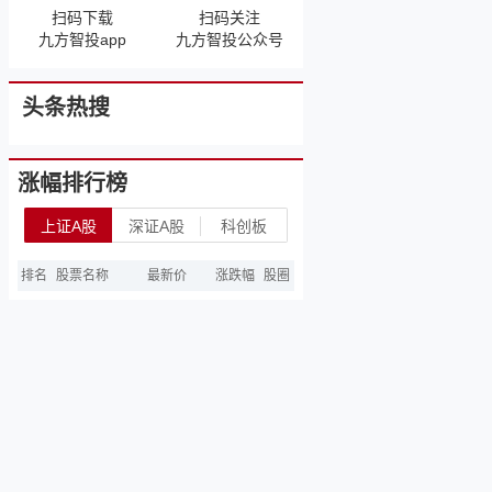
扫码下载
扫码关注
九方智投app
九方智投公众号
头条热搜
涨幅排行榜
上证A股
深证A股
科创板
排名
股票名称
最新价
涨跌幅
股圈