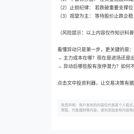
（2）止损纪律： 若跌破重要支撑
（3）观望为主： 等待股价止跌企
（风险提示：以上内容仅作知识科普
看懂异动只是第一步，更关键的是：
→ 主力成本在哪？现在是进场还是
→ 异动后哪些股有涨停潜力？如何
点击文中投资利器，让交易决策有据
免责声明：用户发布的内容仅代表其个人观点
荐股、代客理财等内容，请勿添加发布内容用