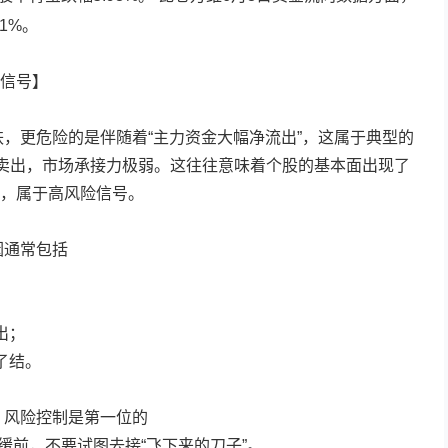
1%。
信号】
跌，更危险的是伴随着“主力资金大幅净流出”，这属于典型的
决卖出，市场承接力极弱。这往往意味着个股的基本面出现了
，属于高风险信号。
因通常包括
；
出；
了结。
，风险控制是第一位的
缓前，不要试图去接“飞下来的刀子”。