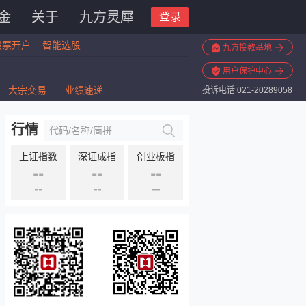
金
关于
九方灵犀
登录
股票开户
智能选股
九方投教基地
用户保护中心
大宗交易
业绩速递
投诉电话 021-20289058
行情
上证指数
深证成指
创业板指
--
--
--
--
--
--