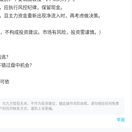
位，应执行风控纪律，保留现金。
稳，且主力资金重新出现净流入时，再考虑做决策。
，不构成投资建议。市场有风险，投资需谨慎。）
出逃？
不错过盘中机会？
可依
，与九方智投无关，不作为投资建议，据此操作风险自担。请勿相信任何免费
户的任何联系方式，谨防上当受骗。
举报