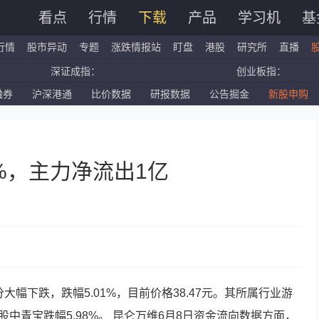
看点
行情
下载
产品
学习机
基
行情
股市异动
专题
涨跌情报站
盯盘
港股
研究所
直播
深证成指：
创业板指：
融券
沪深港通
比价数据
研报数据
公告掘金
新股申购
国企指数：
红筹指数：
标普500ETF：
道琼斯ETF：
1%，主力净流出1亿
4分大幅下跌，跌幅5.01%，目前价格38.47元。其所属行业游
股中青宝跌幅5.98%。
昆仑万维
6月8日资金流向数据方面，