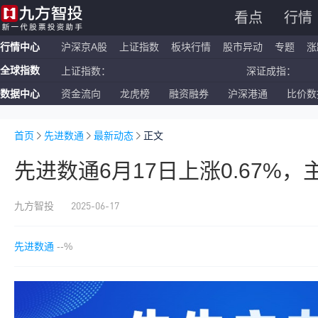
看点
行情
行情中心
沪深京A股
上证指数
板块行情
股市异动
专题
涨
全球指数
上证指数：
深证成指：
数据中心
资金流向
龙虎榜
融资融券
沪深港通
比价数
恒生指数：
国企指数：
纳斯达克ETF：
标普500ETF：
首页
先进数通
最新动态
正文
先进数通6月17日上涨0.67%
2025-06-17
九方智投
先进数通
--%