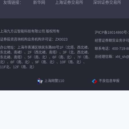
友情链接：
新华网
上海证券交易所
深圳证券交易所
上海九方云智能科技有限公司 版权所有
沪ICP备18014860号-
证券投资咨询机构业务机构许可证：ZX0023
经营证券期货业务许
办公地址：上海市青浦区徐民东路88号1F（北塔、西北裙、
联系电话：400-719-8
东北裙、南裙）、2F（西北裙、南塔）、3F（北、西北裙、
总经理信箱：xht_sh@ne
东北裙、南塔）、5F（南、北）、6F（南、北）、7F（南、
北）、8F（南、北）、9F（南、北）、10F（南、北）、
11F北、12F（南、北）
上海网警110
不良信息举报