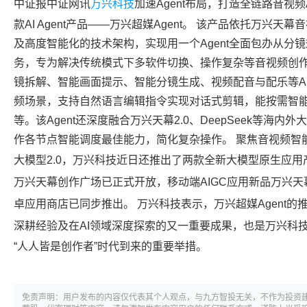
中证报中证网讯
万兴科技
加速Agent布局，打造全链路音视
款AI Agent产品——万兴超媒Agent。 该产品依托万兴天
及高度智能化的技术架构，实现用一个Agent全面包办从分
务，专为解决传统模式下多软件切换、操作复杂等音视频创
镜拆解、智能画面提示、智能分镜生成、视频配音与配乐等AI功
频场景，支持自然语言编辑指令实现对话式剪辑，能按需智
等。该Agent还深度融合万兴天幕2.0、DeepSeek等海
作各节点智能调度最佳能力，简化复杂操作。 聚焦音视频智
大模型2.0，
万兴科技
近日还推出了两款全新大模型原生应用产
万兴天幕创作广场已正式开放，移动端AIGC应用新品万兴天幕A
卓应用商店已同步推出。
万兴科技
表示，万兴超媒Agent
深耕经验及在AI领域深度探索的又一重要成果，也是
万兴科
“人人皆是创作者”时代到来的重要举措。
免责声明：用户发布的内容仅代表其个人观点，与九方智投无关，不作为投资