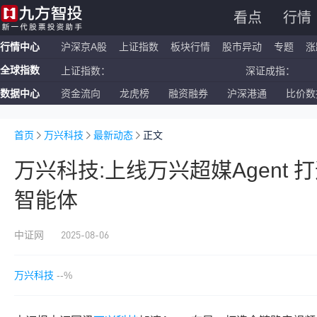
看点
行情
行情中心
沪深京A股
上证指数
板块行情
股市异动
专题
涨
全球指数
上证指数：
深证成指：
数据中心
资金流向
龙虎榜
融资融券
沪深港通
比价数
恒生指数：
国企指数：
纳斯达克ETF：
标普500ETF：
首页
万兴科技
最新动态
正文
万兴科技:上线万兴超媒Agent 
智能体
2025-08-06
中证网
万兴科技
--%