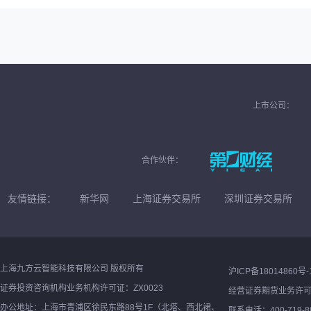
上市公司：
合作伙伴：
友情链接：
新华网
上海证券交易所
深圳证券交易所
上海九方云智能科技有限公司 版权所有
沪ICP备18014860号-
证券投资咨询机构业务机构许可证：ZX0023
经营证券期货业务许
办公地址：上海市青浦区徐民东路88号1F（北塔、西北裙、
联系电话：400-719-8