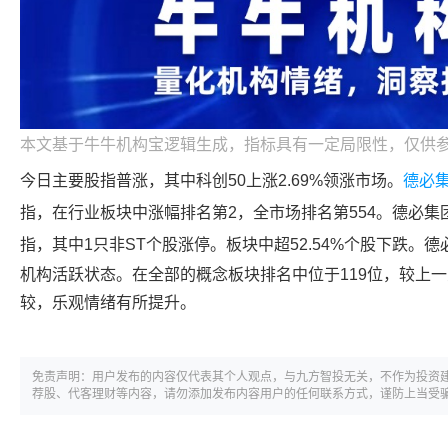
本文基于牛牛机构宝逻辑生成，指标具有一定局限性，仅供
今日主要股指普涨，其中科创50上涨2.69%领涨市场。
德必
指，在行业板块中涨幅排名第2，全市场排名第554。
德必集
指，其中1只非ST个股涨停。板块中超52.54%个股下跌。
德
机构活跃状态。在全部的概念板块排名中位于119位，较上一
较，乐观情绪有所提升。
免责声明：用户发布的内容仅代表其个人观点，与九方智投无关，不作为投资
荐股、代客理财等内容，请勿添加发布内容用户的任何联系方式，谨防上当受