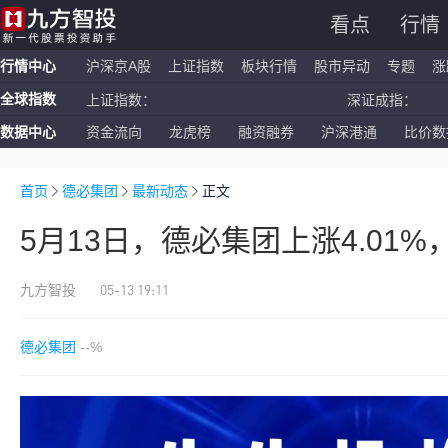
看点
行情
行情中心
沪深京A股
上证指数
板块行情
股市异动
专题
涨
全球指数
上证指数：
深证成指：
数据中心
资金流向
龙虎榜
融资融券
沪深港通
比价数
恒生指数：
国企指数：
纳斯达克ETF：
标普500ETF：
首页
德必集团
最新动态
正文
5月13日，德必集团上涨4.01
05-13 19:11
九方智投
德必集团
--%