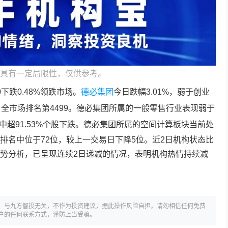
具有一定局限性，仅供参考。
下跌0.48%领跌市场。
德必集团
今日跌幅3.01%，弱于创业
全市场排名第4499。
德必集团
所属的一般零售行业表现弱于
超91.53%个股下跌。
德必集团
所属的空间计算板块当前处
排名中位于72位，较上一交易日下降5位。近2日机构状态比
势分析，已呈现连续2日递减的情况，表明机构热情持续减
，与九方智投无关，不作为投资建议，据此操作风险自担。请勿相信任何免费
户的任何联系方式，谨防上当受骗。