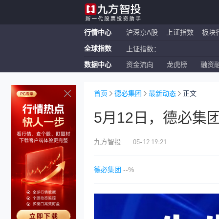
行情中心
沪深京A股
上证指数
板块
全球指数
上证指数：
数据中心
资金流向
龙虎榜
融资
恒生指数：
纳斯达克ETF：
首页
德必集团
最新动态
正文
5月12日，德必集
05-12 19:21
九方智投
德必集团
--%