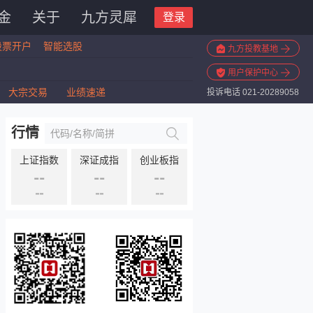
金
关于
九方灵犀
登录
股票开户
智能选股
九方投教基地
用户保护中心
大宗交易
业绩速递
投诉电话 021-20289058
行情
上证指数
深证成指
创业板指
--
--
--
--
--
--