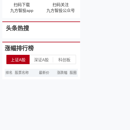
扫码下载
扫码关注
九方智投app
九方智投公众号
头条热搜
涨幅排行榜
上证A股
深证A股
科创板
排名
股票名称
最新价
涨跌幅
股圈