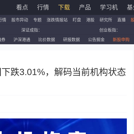
看点
行情
下载
产品
学习机
基
行情
股市异动
专题
涨跌情报站
盯盘
港股
研究所
直播
深证成指：
创业板指：
融券
沪深港通
比价数据
研报数据
公告掘金
新股申购
国企指数：
红筹指数：
标普500ETF：
道琼斯ETF：
团下跌3.01%，解码当前机构状态